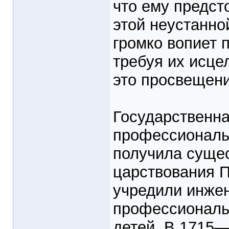
что ему предст
этой неустанной
громко вопиет 
требуя их исце
это просвещен
Государственн
профессиональ
получила сущес
царствования Пе
учредили инже
профессиональ
детей. В 1715—1