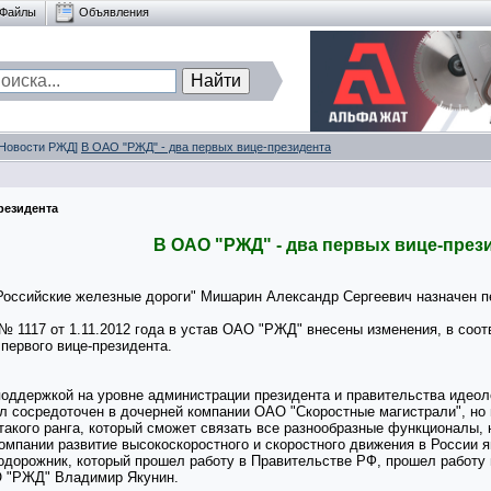
Файлы
Объявления
 [Новости РЖД]
В ОАО "РЖД" - два первых вице-президента
резидента
В ОАО "РЖД" - два первых вице-през
Российские железные дороги" Мишарин Александр Сергеевич назначен 
 1117 от 1.11.2012 года в устав ОАО "РЖД" внесены изменения, в соотв
первого вице-президента.
поддержкой на уровне администрации президента и правительства идеол
 сосредоточен в дочерней компании ОАО "Скоростные магистрали", но п
такого ранга, который сможет связать все разнообразные функционалы,
компании развитие высокоскоростного и скоростного движения в России 
дорожник, который прошел работу в Правительстве РФ, прошел работу в
АО "РЖД" Владимир Якунин.