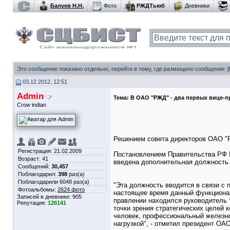
Балуев Н.Н.
Фото
РЖДТьюб
Дневники
Это сообщение показано отдельно, перейти в тему, где размещено сообщение:
03.12.2012, 12:51
Admin
Тема:
В ОАО "РЖД" - два первых вице-п
Crow indian
Решением совета директоров ОАО "
Регистрация: 21.02.2009
Постановлением Правительства РФ №
Возраст: 41
введена дополнительная должность 
Сообщений:
30,457
Поблагодарил:
398
раз(а)
Поблагодарили 6048 раз(а)
"Эта должность вводится в связи с 
Фотоальбомы:
2624 фото
настоящее время данный функционал
Записей в дневнике:
905
правлении находился руководитель 
Репутация:
126141
точки зрения стратегических целей 
человек, профессиональный железно
нагрузкой", - отметил президент О