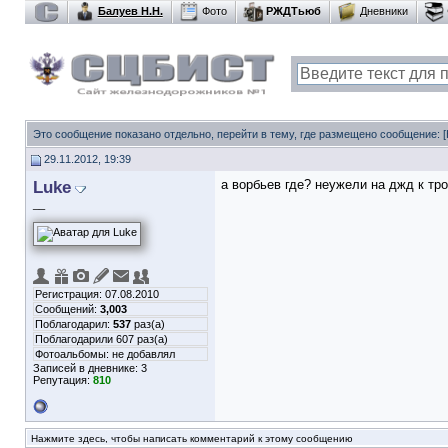
Балуев Н.Н.
Фото
РЖДТьюб
Дневники
Это сообщение показано отдельно, перейти в тему, где размещено сообщение:
29.11.2012, 19:39
Luke
а ворбьев где? неужели на джд к тр
__
Регистрация: 07.08.2010
Сообщений:
3,003
Поблагодарил:
537
раз(а)
Поблагодарили 607 раз(а)
Фотоальбомы:
не добавлял
Записей в дневнике:
3
Репутация:
810
Нажмите здесь, чтобы написать комментарий к этому сообщению