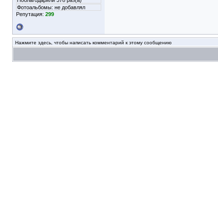
Поблагодарили 378 раз(а)
Фотоальбомы:
не добавлял
Репутация:
299
Нажмите здесь, чтобы написать комментарий к этому сообщению