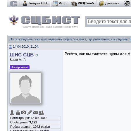
Балуев Н.Н.
Фото
РЖДТьюб
Дневники
Это сообщение показано отдельно, перейти в тему, где размещено сообщение:
14.04.2010, 21:04
ШНС СЦБ
Ребята, как вы считаете щупы для А
Super V.I.P.
Автор темы
Регистрация: 13.09.2009
Сообщений:
3,122
Поблагодарил:
1042
раз(а)