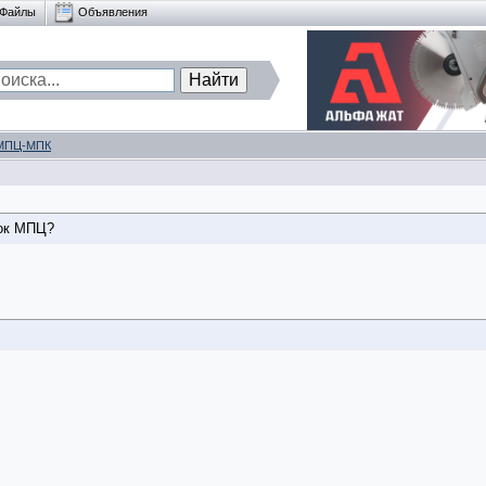
Файлы
Объявления
МПЦ-МПК
лок МПЦ?