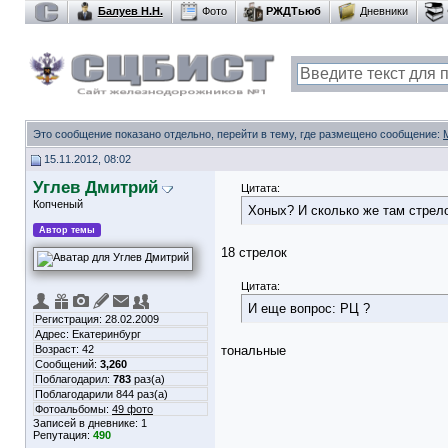
Балуев Н.Н.
Фото
РЖДТьюб
Дневники
Это сообщение показано отдельно, перейти в тему, где размещено сообщение:
15.11.2012, 08:02
Углев Дмитрий
Цитата:
Копченый
Хоных? И сколько же там стре
Автор темы
18 стрелок
Цитата:
И еще вопрос: РЦ ?
Регистрация: 28.02.2009
Адрес: Екатеринбург
Возраст: 42
тональные
Сообщений:
3,260
Поблагодарил:
783
раз(а)
Поблагодарили 844 раз(а)
Фотоальбомы:
49 фото
Записей в дневнике:
1
Репутация:
490