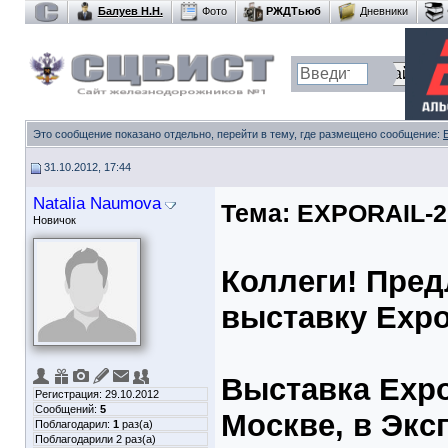
Балуев Н.Н.
Фото
РЖДТьюб
Дневники
Это сообщение показано отдельно, перейти в тему, где размещено сообщение:
31.10.2012, 17:44
Natalia Naumova
Тема:
EXPORAIL-2
Новичок
Коллеги! Пре
выставку Expo
Выставка Expor
Регистрация: 29.10.2012
Сообщений:
5
Москве, в Экс
Поблагодарил:
1
раз(а)
Поблагодарили 2 раз(а)