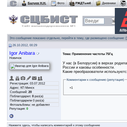
Балуев Н.Н.
Фото
РЖДТьюб
Дневники
Это сообщение показано отдельно, перейти в тему, где размещено сообщение:
26.10.2012, 00:29
Igor Anibara
Тема:
Применение частоты 75Гц
Новичок
У нас (в Белорусии) в верхах родила
России и каковы особенности.
Какие преобразователи используютс
Комментарии к сообщению (репутация)
Регистрация: 03.07.2012
Адрес: КП Минск
+1
Сообщений:
20
Поблагодарил:
0
раз(а)
Поблагодарили 0 раз(а)
Фотоальбомы:
не добавлял
Репутация:
0
Нажмите здесь, чтобы написать комментарий к этому сообщению