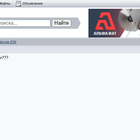
Файлы
Объявления
Датчик КЗК
ли???