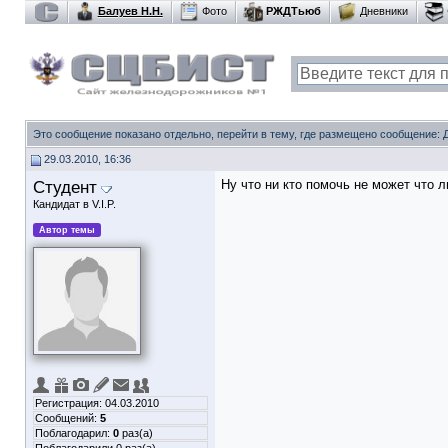
Балуев Н.Н.
Фото
РЖДТьюб
Дневники
Это сообщение показано отдельно, перейти в тему, где размещено сообщение:
29.03.2010, 16:36
Студент
Ну что ни кто помочь не может что 
Кандидат в V.I.P.
Автор темы
Регистрация: 04.03.2010
Сообщений:
5
Поблагодарил:
0
раз(а)