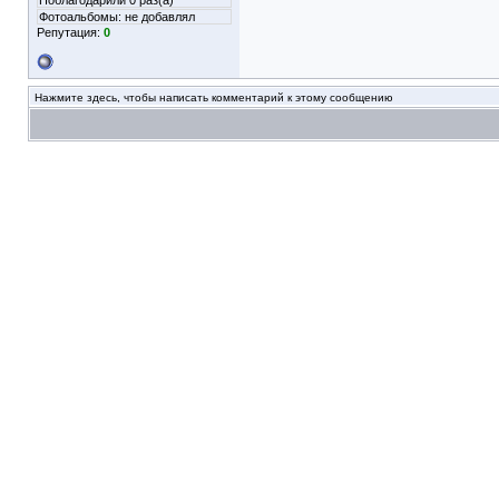
Поблагодарили 0 раз(а)
Фотоальбомы:
не добавлял
Репутация:
0
Нажмите здесь, чтобы написать комментарий к этому сообщению