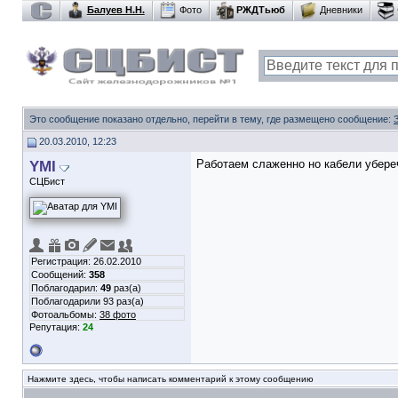
Балуев Н.Н.
Фото
РЖДТьюб
Дневники
Это сообщение показано отдельно, перейти в тему, где размещено сообщение:
20.03.2010, 12:23
YMI
Работаем слаженно но кабели убереч
СЦБист
Регистрация: 26.02.2010
Сообщений:
358
Поблагодарил:
49
раз(а)
Поблагодарили 93 раз(а)
Фотоальбомы:
38 фото
Репутация:
24
Нажмите здесь, чтобы написать комментарий к этому сообщению