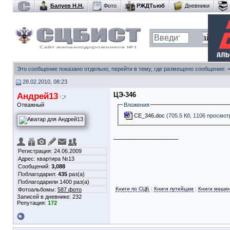
Балуев Н.Н.
Фото
РЖДТьюб
Дневники
Это сообщение показано отдельно, перейти в тему, где размещено сообщение:
28.02.2010, 08:23
Андрей13
ЦЭ-346
Отважный
Вложения
CE_346.doc
(705.5 Кб, 1106 просмот
__________________
Регистрация: 24.06.2009
Адрес: квартира №13
Сообщений:
3,088
Поблагодарил:
435
раз(а)
Поблагодарили 1400 раз(а)
Книги по СЦБ
|
Книги путейцам
|
Книги маши
Фотоальбомы:
587 фото
Записей в дневнике:
232
Репутация:
172