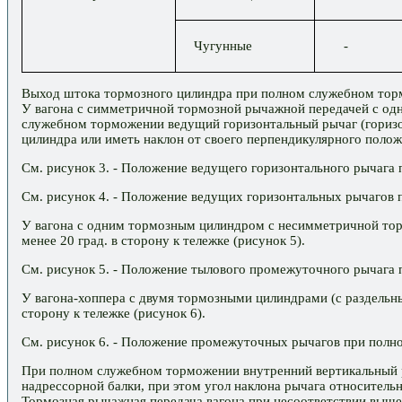
Чугунные
-
Выход штока тормозного цилиндра при полном служебном тормо
У вагона с симметричной тормозной рычажной передачей с од
служебном торможении ведущий горизонтальный рычаг (горизо
цилиндра или иметь наклон от своего перпендикулярного положен
См. рисунок 3. - Положение ведущего горизонтального рычага
См. рисунок 4. - Положение ведущих горизонтальных рычагов
У вагона с одним тормозным цилиндром с несимметричной то
менее 20 град. в сторону к тележке (рисунок 5).
См. рисунок 5. - Положение тылового промежуточного рычага
У вагона-хоппера с двумя тормозными цилиндрами (с раздель
сторону к тележке (рисунок 6).
См. рисунок 6. - Положение промежуточных рычагов при полн
При полном служебном торможении внутренний вертикальный ры
надрессорной балки, при этом угол наклона рычага относитель
Тормозная рычажная передача вагона при несоответствии выш