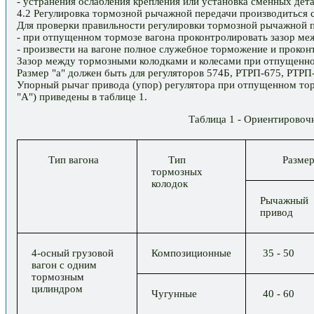
- устранения ослабления крепления или установка сменных дет
4.2 Регулировка тормозной рычажной передачи производиться
Для проверки правильности регулировки тормозной рычажной 
- при отпущенном тормозе вагона проконтролировать зазор меж
- произвести на вагоне полное служебное торможение и проко
Зазор между тормозными колодками и колесами при отпущенном
Размер "а" должен быть для регуляторов 574Б, РТРП-675, РТРП
Упорный рычаг привода (упор) регулятора при отпущенном тор
"А") приведены в таблице 1.
Таблица 1 - Ориентировоч
Тип вагона
Тип
Размер
тормозных
колодок
Рычажный
привод
4-осный грузовой
Композиционные
35 - 50
вагон с одним
тормозным
цилиндром
Чугунные
40 - 60