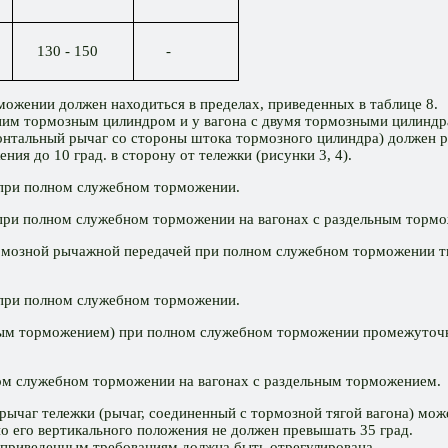
130 - 150
-
жении должен находиться в пределах, приведенных в таблице 8.
ним тормозным цилиндром и у вагона с двумя тормозными цилинд
нтальный рычаг со стороны штока тормозного цилиндра) должен ра
ия до 10 град. в сторону от тележки (рисунки 3, 4).
 при полном служебном торможении.
 при полном служебном торможении на вагонах с раздельным торм
рмозной рычажной передачей при полном служебном торможении т
 при полном служебном торможении.
ным торможением) при полном служебном торможении промежуточны
ом служебном торможении на вагонах с раздельным торможением.
чаг тележки (рычаг, соединенный с тормозной тягой вагона) може
но его вертикального положения не должен превышать 35 град.
еприведенным требованиям должна быть отрегулирована.