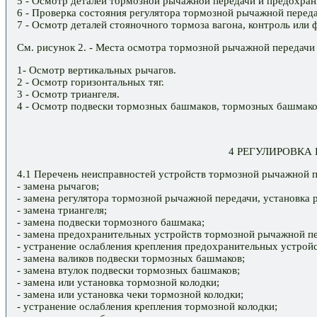
5 - Осмотр деталей тормозной рычажной передачи и предохран
6 - Проверка состояния регулятора тормозной рычажной переда
7 - Осмотр деталей стояночного тормоза вагона, контроль или
См. рисунок 2. - Места осмотра тормозной рычажной передачи 
1- Осмотр вертикальных рычагов.
2 - Осмотр горизонтальных тяг.
3 - Осмотр триангеля.
4 - Осмотр подвески тормозных башмаков, тормозных башмаков
4 РЕГУЛИРОВКА
4.1 Перечень неисправностей устройств тормозной рычажной 
- замена рычагов;
- замена регулятора тормозной рычажной передачи, установка 
- замена триангеля;
- замена подвески тормозного башмака;
- замена предохранительных устройств тормозной рычажной пе
- устранение ослабления крепления предохранительных устрой
- замена валиков подвески тормозных башмаков;
- замена втулок подвески тормозных башмаков;
- замена или установка тормозной колодки;
- замена или установка чеки тормозной колодки;
- устранение ослабления крепления тормозной колодки;