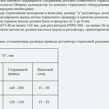
алей типового шарнирного соединения деталей стояночного тормоз
 согласно Общему руководству по ремонту тормозного оборудовани
передачи необходимо:
ду тормозными колодками и колесами, размер "а" регулятора, поло
нтролировать выход штока тормозного цилиндра и наклоны рычагов.
 тормозе вагона должен быть в пределах от 5 до 8 мм.
-675-М не менее 150 мм, для регуляторов РТРП-300 - не менее 50 м
мозе вагона не должен касаться корпуса регулятора, ориентировоч
ные установочные размеры привода регулятора тормозной рычажно
 "А", мм
Стержневой
Винтовой
привод
упор
140 - 200
15 - 30
120 - 150
15 - 35