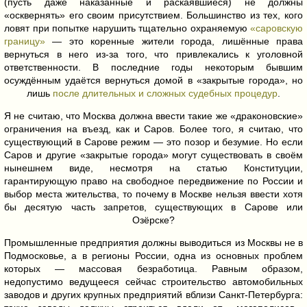
(пусть даже наказанные и раскаявшиеся) не должны
«осквернять» его своим присутствием. Большинство из тех, кого
ловят при попытке нарушить тщательно охраняемую
«саровскую
границу»
— это коренные жители города, лишённые права
вернуться в него из-за того, что привлекались к уголовной
ответственности. В последние годы некоторым бывшим
осуждённым удаётся вернуться домой в «закрытые города», но
лишь
после длительных и сложных судебных процедур
.
Я не считаю, что Москва должна ввести такие же «драконовские»
ограничения на въезд, как и Саров. Более того, я считаю, что
существующий в Сарове режим — это позор и безумие. Но если
Саров и другие «закрытые города» могут существовать в своём
нынешнем виде, несмотря на статью Конституции,
гарантирующую право на свободное передвижение по России и
выбор места жительства, то почему в Москве нельзя ввести хотя
бы десятую часть запретов, существующих в Сарове или
Озёрске?
Промышленные предприятия должны выводиться из Москвы не в
Подмосковье, а в регионы России, одна из основных проблем
которых — массовая безработица. Равным образом,
недопустимо ведущееся сейчас строительство автомобильных
заводов и других крупных предприятий вблизи Санкт-Петербурга: