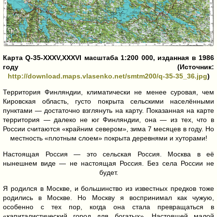
Карта Q-35-XXXV,XXXVI масштаба 1:200 000, изданная в 1986
году (Источник:
http://download.maps.vlasenko.net/smtm200/q-35-35_36.jpg
)
Территория Финляндии, климатически не менее суровая, чем
Кировская область, густо покрыта сельскими населёнными
пунктами — достаточно взглянуть на карту. Показанная на карте
территория — далеко не юг Финляндии, она — из тех, что в
России считаются «крайним севером», зима 7 месяцев в году. Но
местность «плотным слоем» покрыта деревнями и хуторами!
Настоящая Россия — это сельская Россия. Москва в её
нынешнем виде — не настоящая Россия. Без села России не
будет.
Я родился в Москве, и большинство из известных предков тоже
родились в Москве. Но Москву я воспринимал как чужую,
особенно с тех пор, когда она стала превращаться в
«капиталистический город для богатых». Настоящей малой