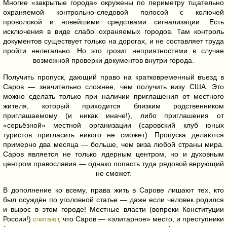
Многие «закрытые города» окружены по периметру тщательно
охраняемой контрольно-следовой полосой с колючей
проволокой и новейшими средствами сигнализации. Есть
исключения в виде слабо охраняемых городов. Там контроль
документов существует только на дорогах, и не составляет труда
пройти нелегально. Но это грозит неприятностями в случае
возможной проверки документов внутри города.
Получить пропуск, дающий право на кратковременный въезд в
Саров — значительно сложнее, чем получить визу США. Это
можно сделать только при наличии приглашения от местного
жителя, который приходится близким родственником
приглашаемому (и никак иначе!), либо приглашения от
«серьёзной» местной организации (саровский клуб юных
туристов пригласить никого не сможет). Пропуска делаются
примерно два месяца — больше, чем виза любой страны мира.
Саров является не только ядерным центром, но и духовным
центром православия — однако попасть туда рядовой верующий
не сможет.
В дополнение ко всему, права жить в Сарове лишают тех, кто
был осуждён по уголовной статье — даже если человек родился
и вырос в этом городе! Местные власти (вопреки Конституции
России!)
считают
, что Саров — «элитарное» место, и преступники