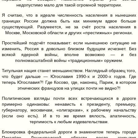
недопустимо мало для такой огромной территории.
Я считаю, что в идеале численность населения в нынешних
границах России должна быть как минимум вдвое больше
существующей. Разумеется, не за счёт роста населения в
Москве, Московской области и других «престижных» регионах.
Простейший подсчёт показывает: если нынешнюю ситуацию не
изменить, Россия в довольно близком будущем исчезнет. Без
всякой ядерной войны, вполне возможно — и без
полномасштабной войны «традиционным» оружием.
Титульная нация станет меньшинством. Наглядный образец того,
что будет дальше — Югославия 1990-х и 2000-х годов. Где
теперь Югославия?! Где Косово, где, наконец, Париж, в котором
этнических французов на улицах почти не видно?!
Политические взгляды почти всех встречающихся в дороге
примерно одинаковы: ненависть к президенту, премьеру,
губернатору, москвичам, «олигархам», к рабочему начальству
(если оно есть). И в то же время вялость, апатичность,
терпимость к любым издевательствам.
Блокировка федеральной дороги в знаменитом теперь городе
Пикалёво Ленинградской области после закрытия