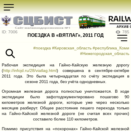
ID: 7006
785
ПОЕЗДКА В «ВЯТЛАГ», 2011 ГОД
#поездка
#Кировская_область
#республика_Коми
#Нижегородская_область
Рабочая экспедиция на Гайно-Кайскую железную дорогу
(
http://infojd.ru/28/viatlag.html
) совершена в сентябре-октябре
2011 года. Это была четырнадцатая по счёту экспедиция в
сезоне 2011 года, без учёта однодневных.
Огромная железная дорога полностью уничтожается. В ходе
экспедиции было зафотодокументировано пошагово 90
километров железной дороги, которые уже через несколько
месяцев разберут. Общее расстояние пешего перехода только
на Гайно-Кайской железной дороге (не считая всех прочих)
составило более 110 километров.
Помимо присутствия на «похоронах» Гайно-Кайской железной