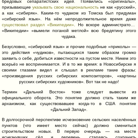
бредовых сепаратистских идей. Появились «оригиналы»,
призывающие
указывать свою национальность
не как «русский»,
а как «сибиряк». Каким-то чудаком из Томска был придуман
«сибирский язык». На нём непродолжительное время даже
существовал раздел «Википедии»
. Но вскоре администраторы
«Википедии» «вымели поганой метлой» всю бредятину этого
чудака.
Безусловно, «сибирский язык» и прочие подобные «приколы» —
это действия «чудиков»,
пытающихся таким образом громко
заявить о себе, добиться известности на пустом месте. Никем это
всерьёз не воспринимается. И в то же время: в Новосибирске я
своими глазами видел и слышал в рекламе такие фразы:
«произведения русских сибирских композиторов», «картины
русских сибирских художников». Вот так не надо!
Термин «Дальний Восток» тоже следует вывести из
официального оборота. Это понятие должно стать таким же
архаизмом, как существовавшее когда-то в США понятие
«Дальний Запад».
В долгосрочной перспективе исчезновение сельских населённых
пунктов (что имеет место сейчас) должно смениться
строительством новых. В первую очередь — на месте
исчезнувших сёл и деревень, стараясь сохранить