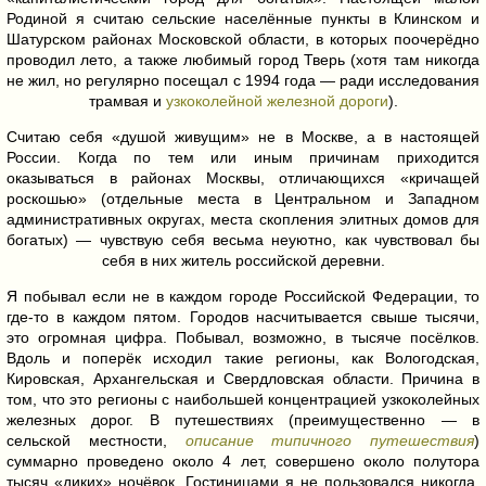
Родиной я считаю сельские населённые пункты в Клинском и
Шатурском районах Московской области, в которых поочерёдно
проводил лето, а также любимый город Тверь (хотя там никогда
не жил, но регулярно посещал с 1994 года — ради исследования
трамвая и
узкоколейной железной дороги
).
Считаю себя «душой живущим» не в Москве, а в настоящей
России. Когда по тем или иным причинам приходится
оказываться в районах Москвы, отличающихся «кричащей
роскошью» (отдельные места в Центральном и Западном
административных округах, места скопления элитных домов для
богатых) — чувствую себя весьма неуютно, как чувствовал бы
себя в них житель российской деревни.
Я побывал если не в каждом городе Российской Федерации, то
где-то в каждом пятом. Городов насчитывается свыше тысячи,
это огромная цифра. Побывал, возможно,
в тысяче посёлков.
Вдоль и поперёк исходил такие регионы, как Вологодская,
Кировская, Архангельская и Свердловская области. Причина в
том, что это регионы с наибольшей концентрацией узкоколейных
железных дорог. В путешествиях (преимущественно — в
сельской местности,
описание типичного путешествия
)
суммарно проведено около 4 лет, совершено около полутора
тысяч «диких» ночёвок. Гостиницами я не пользовался никогда.