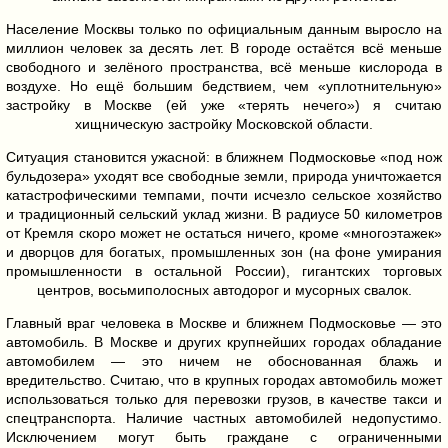
Население Москвы только по официальным данным выросло на
миллион человек за десять лет. В городе остаётся всё меньше
свободного и зелёного пространства, всё меньше кислорода в
воздухе. Но ещё большим бедствием, чем «уплотнительную»
застройку в Москве (ей уже «терять нечего») я считаю
хищническую застройку Московской области.
Ситуация становится ужасной: в ближнем Подмосковье «под нож
бульдозера» уходят все свободные земли, природа уничтожается
катастрофическими темпами, почти исчезло сельское хозяйство
и традиционный сельский уклад жизни. В радиусе 50 километров
от Кремля скоро может не остаться ничего, кроме «многоэтажек»
и дворцов для богатых, промышленных зон (на фоне умирания
промышленности в остальной России), гигантских торговых
центров, восьмиполосных автодорог и мусорных свалок.
Главный враг человека в Москве и ближнем Подмосковье — это
автомобиль. В Москве и других крупнейших городах обладание
автомобилем — это ничем не обоснованная блажь и
вредительство. Считаю, что в крупных городах автомобиль может
использоваться только для перевозки грузов, в качестве такси и
спецтранспорта. Наличие частных автомобилей недопустимо.
Исключением могут быть граждане с ограниченными