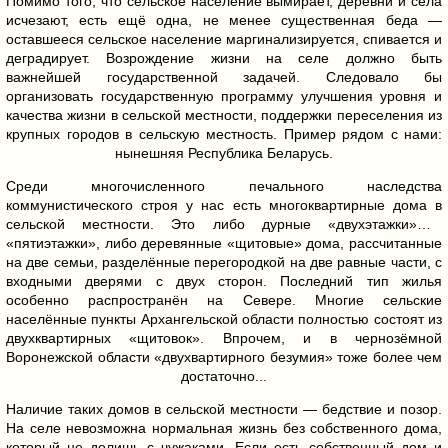
Помимо того, что сельское население вымирает, деревни и сёла
исчезают, есть ещё одна, не менее существенная беда —
оставшееся сельское население маргинализируется, спивается и
деградирует. Возрождение жизни на селе должно быть
важнейшей государственной задачей. Следовало бы
организовать государственную программу улучшения уровня и
качества жизни в сельской местности, поддержки переселения из
крупных городов в сельскую местность. Пример рядом с нами:
нынешняя Республика Беларусь.
Среди многочисленного печального наследства
коммунистического строя у нас есть многоквартирные дома в
сельской местности. Это либо
дурные «двухэтажки» и
«пятиэтажки», либо деревянные «щитовые» дома, рассчитанные
на две семьи, разделённые перегородкой на две равные части, с
входными дверями с двух сторон. Последний тип жилья
особенно распространён на Севере. Многие сельские
населённые пункты Архангельской области полностью состоят из
двухквартирных «щитовок». Впрочем, и в чернозёмной
Воронежской области «двухвартирного безумия» тоже более чем
достаточно...
Наличие таких домов в сельской местности — бедствие и позор.
На селе невозможна нормальная жизнь без собственного дома,
который не делишь с чужаками. Если есть собственный дом и