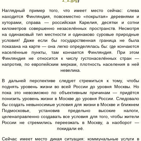
1_2.jpg
)
Наглядный пример того, что имеет место сейчас: слева
находится Финляндия, повсеместно «покрытая» деревнями и
хуторами, справа — российская Карелия, десятки и сотни
километров совершенно незаселённых пространств. Несмотря
на одинаковый тип местности и одинаково суровые природные
условия! Даже если бы государственная граница не была
показана на карте — она легко определялась бы: где кончаются
населённые пункты, там кончается Финляндия. При этом
Финляндия не относится к числу густонаселённых стран —
напротив, по европейским меркам, плотность населения в ней
невелика.
В дальней перспективе следует стремиться к тому, чтобы
поднять уровень жизни во всей России до уровня Москвы. Но
пока это невозможно по объективным причинам — придётся
понизить уровень жизни в Москве до уровня России. Следовало
бы создать невыносимые условия для жизни в Москве и ближнем
Подмосковье, установив предельно высокие налоги,
целенаправленно создавать все условия для того, чтобы жители
России не стремились переезжать в Москву, а наоборот —
покидали её.
Сейчас имеет место дикая ситуация: коммунальные услуги в