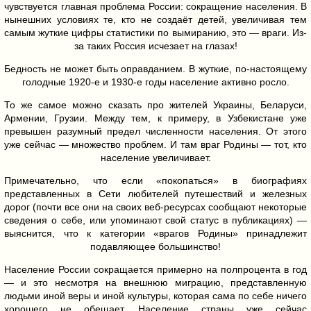
чувствуется главная проблема России: сокращение населения. В
нынешних условиях те, кто не создаёт детей, увеличивая тем
самым жуткие цифры статистики по вымиранию, это — враги. Из-
за таких Россия исчезает на глазах!
Бедность не может быть оправданием. В жуткие, по-настоящему
голодные 1920-е и 1930-е годы население активно росло.
То же самое можно сказать про жителей Украины, Беларуси,
Армении, Грузии. Между тем, к примеру, в Узбекистане уже
превышен разумный предел численности населения. От этого
уже сейчас — множество проблем. И там враг Родины — тот, кто
население увеличивает.
Примечательно, что если «покопаться» в биографиях
представленных в Сети любителей путешествий и железных
дорог (почти все они на своих веб-ресурсах сообщают некоторые
сведения о себе, или упоминают свой статус в публикациях) —
выяснится, что к категории «врагов Родины» принадлежит
подавляющее большинство!
Население России сокращается примерно на полпроцента в год
— и это несмотря на внешнюю миграцию, представленную
людьми иной веры и иной культуры, которая сама по себе ничего
хорошего не обещает. Население страны уже сейчас