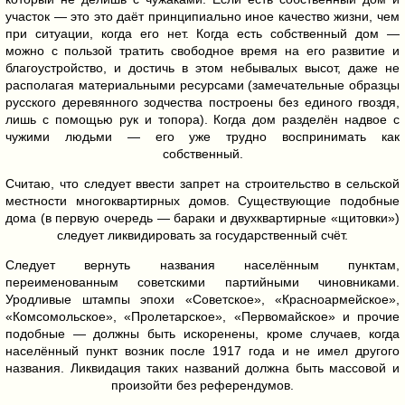
участок — это это даёт принципиально иное качество жизни, чем
при ситуации, когда его нет. Когда есть собственный дом —
можно с пользой тратить свободное время на его развитие и
благоустройство, и достичь в этом небывалых высот, даже не
располагая материальными ресурсами (замечательные образцы
русского деревянного зодчества построены без единого гвоздя,
лишь с помощью рук и топора). Когда дом разделён надвое с
чужими людьми — его уже трудно воспринимать как
собственный.
Считаю, что следует ввести запрет на строительство в сельской
местности многоквартирных домов. Существующие подобные
дома (в первую очередь — бараки и двухквартирные «щитовки»)
следует ликвидировать за государственный счёт.
Следует вернуть названия населённым пунктам,
переименованным советскими партийными чиновниками.
Уродливые штампы эпохи «Советское», «Красноармейское»,
«Комсомольское», «Пролетарское», «Первомайское» и прочие
подобные — должны быть искоренены, кроме случаев, когда
населённый пункт возник после 1917 года и не имел другого
названия. Ликвидация таких названий должна быть массовой и
произойти без референдумов.