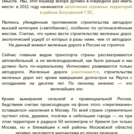
смысла. Увы, этот кошмар вскоре должен в очередной раз иметь
место: в 2011 году начинается
затопление огромных территорий
в районе Богучанской ГЭС
.
Являюсь убеждённым противником строительства автодорог
высшей категории («автобанов»), особенно по густонаселённым
местам. Считаю, что нужно вести строительство железных дорог,
экологический ущерб от которых в разы ниже, чем от автодорог.
На данный момент железные дороги в России не строятся.
Сейчас главным видом транспорта страны рассматривается
автомобильный, а не железнодорожный, как было раньше и как
должно быть по-нормальному. Интенсивно развиваются только
автодороги. Железные дороги
уничтожаются
, строительства
железных дорог нет, кроме завершения долгостроя на Якутск с
опозданием на десятки лет. По личному мнению — это
величайшее зло.
Кроме вымирания сельской и провинциальной России,
бедствием считаю происходящее на фоне этого «перетекание»
оставшегося населения в Москву. По всей стране стремительно
пустеют сёла, деревни, посёлки и небольшие города — но при
этом территория в радиусе 50 километров от Кремля (не только
Москва, но и ближайшие к ней районы Московской области)
активно заселяется мигрантами из других регионов.