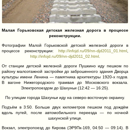
Малая Горьковская детская железная дорога в процессе
реконструкции.
Фотографии Малой Горьковской детской железной дороги в
процессе реконструкции:
http://infojd.ru/09/nn-djd2011_01.html
,
http://infojd.ru/09/nn-djd2011_02.html
.
От станции детской железной дороги Пушкино иду пешком по
району малоэтажной застройки до заброшенного здания Дворца
культуры имени Ленина — памятника архитектуры 1920-х годов.
В вагоне Нижегородского трамвая до Московского вокзала.
Электропоездом до Шахуньи (12:42 — 16:25).
По улицам города Шахуньи иду на северо-восточную окраину.
Подъём в 3:50. Больше двух километров пешком под дождём
вдоль путей, после автомобильного переезда — по ночной
шахунской улице.
Вокзал, электропоезд до Кирова (ЭР9Пк-169, 04:50 — 09:14). В