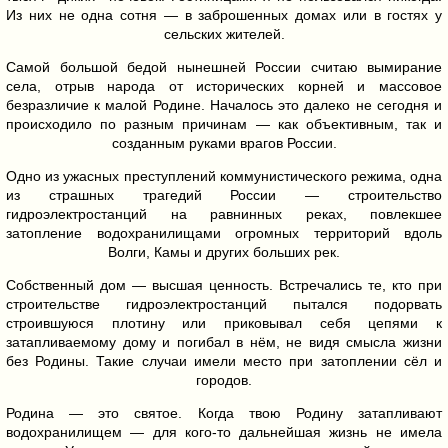
Из них не одна сотня — в заброшенных домах или в гостях у
сельских жителей.
Самой большой бедой нынешней России считаю вымирание
села, отрыв народа от исторических корней и массовое
безразличие к малой Родине. Началось это далеко не сегодня и
происходило по разным причинам — как объективным, так и
созданным руками врагов России.
Одно из ужасных преступлений коммунистического режима, одна
из страшных трагедий России — строительство
гидроэлектростанций на равнинных реках, повлекшее
затопление водохранилищами огромных территорий вдоль
Волги, Камы и других больших рек.
Собственный дом — высшая ценность. Встречались те, кто при
строительстве гидроэлектростанций пытался подорвать
строившуюся плотину или приковывал себя цепями к
затапливаемому дому и погибал в нём, не видя смысла жизни
без Родины. Такие случаи имели место при затоплении сёл и
городов.
Родина — это святое. Когда твою Родину затапливают
водохранилищем — для кого-то дальнейшая жизнь не имела