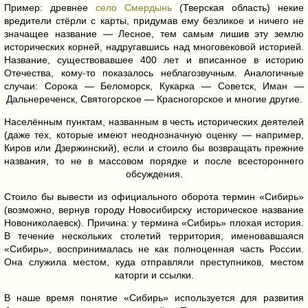
Пример: древнее
село Смердынь
(Тверская область) некие
вредители стёрли с карты, придумав ему безликое и ничего не
значащее название — Лесное, тем самым лишив эту землю
исторических корней, надругавшись над многовековой историей.
Название, существовавшее 400 лет и вписанное в историю
Отечества, кому-то показалось неблагозвучным. Аналогичные
случаи: Сорока — Беломорск, Кукарка — Советск, Иман —
Дальнереченск, Святогорское — Красногорское и многие другие.
Населённым пунктам, названным в честь исторических деятелей
(даже тех, которые имеют неоднозначную оценку — например,
Киров или Дзержинский), если и стоило бы возвращать прежние
названия, то не в массовом порядке и после всестороннего
обсуждения.
Стоило бы вывести из официального оборота термин «Сибирь»
(возможно, вернув городу Новосибирску историческое название
Новониколаевск). Причина: у термина «Сибирь» плохая история.
В течение нескольких столетий территория, именовавшаяся
«Сибирь», воспринималась не как полноценная часть России.
Она служила местом, куда отправляли преступников, местом
каторги и ссылки.
В наше время понятие «Сибирь» используется для развития