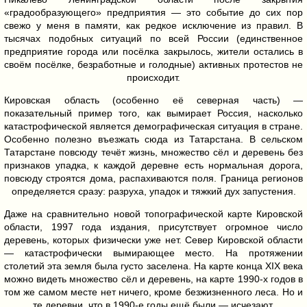
«градообразующего» предприятия — это событие до сих пор
свежо у меня в памяти, как редкое исключение из правил. В
тысячах подобных ситуаций по всей России (единственное
предприятие города или посёлка закрылось, жители остались в
своём посёлке, безработные и голодные) активных протестов не
происходит.
Кировская область (особенно её северная часть) —
показательный пример того, как вымирает Россия, насколько
катастрофической является демографическая ситуация в стране.
Особенно полезно въезжать сюда из Татарстана. В сельском
Татарстане повсюду течёт жизнь, множество сёл и деревень без
признаков упадка, к каждой деревне есть нормальная дорога,
повсюду строятся дома, распахиваются поля. Граница регионов
определяется сразу: разруха, упадок и тяжкий дух запустения.
Даже на сравнительно новой топографической карте Кировской
области, 1997 года издания, присутствует огромное число
деревень, которых физически уже нет. Север Кировской области
— катастрофически вымирающее место. На протяжении
столетий эта земля была густо заселена. На карте конца XIX века
можно видеть множество сёл и деревень, на карте 1990-х годов в
том же самом месте нет ничего, кроме безжизненного леса. Но и
те деревни, что в 1990-е годы ещё были — исчезают.