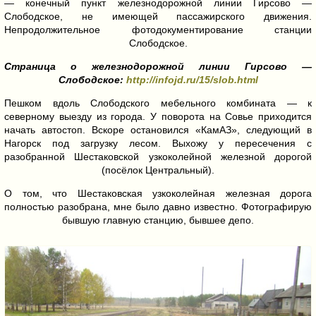
— конечный пункт железнодорожной линии Гирсово —
Слободское, не имеющей пассажирского движения.
Непродолжительное фотодокументирование станции
Слободское.
Страница о железнодорожной линии Гирсово —
Слободское:
http://infojd.ru/15/slob.html
Пешком вдоль Слободского мебельного комбината — к
северному выезду из города. У поворота на Совье приходится
начать автостоп. Вскоре остановился «КамАЗ», следующий в
Нагорск под загрузку лесом. Выхожу у пересечения с
разобранной Шестаковской узкоколейной железной дорогой
(посёлок Центральный).
О том, что Шестаковская узкоколейная железная дорога
полностью разобрана, мне было давно известно. Фотографирую
бывшую главную станцию, бывшее депо.