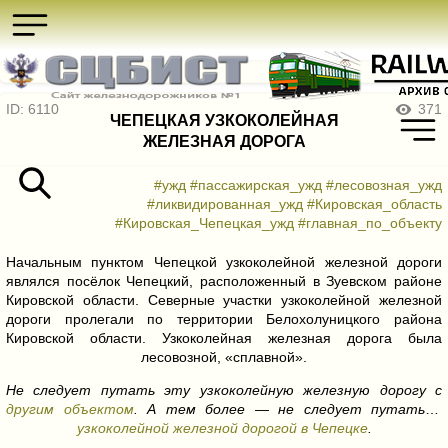
ID: 6110
371
ЧЕПЕЦКАЯ УЗКОКОЛЕЙНАЯ
ЖЕЛЕЗНАЯ ДОРОГА
#ужд
#пассажирская_ужд
#лесовозная_ужд
#ликвидированная_ужд
#Кировская_область
#Кировская_Чепецкая_ужд
#главная_по_объекту
Начальным пунктом Чепецкой узкоколейной железной дороги
являлся посёлок Чепецкий, расположенный в Зуевском районе
Кировской области. Северные участки узкоколейной железной
дороги пролегали по территории Белохолуницкого района
Кировской области. Узкоколейная железная дорога была
лесовозной, «сплавной».
Не следует путать эту узкоколейную железную дорогу с
другим объектом
. А тем более — не следует путать с
узкоколейной железной дорогой в Чепецке
.