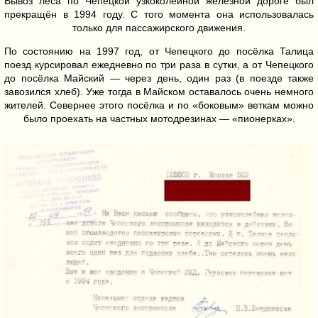
Вывоз леса по Чепецкой узкоколейной железной дороге был
прекращён в 1994 году. С того момента она использовалась
только для пассажирского движения.
По состоянию на 1997 год, от Чепецкого до посёлка Талица
поезд курсировал ежедневно по три раза в сутки, а от Чепецкого
до посёлка Майский — через день, один раз (в поезде также
завозился хлеб). Уже тогда в Майском оставалось очень немного
жителей. Севернее этого посёлка и по «боковым» веткам можно
было проехать на частных мотодрезинах — «пионерках».