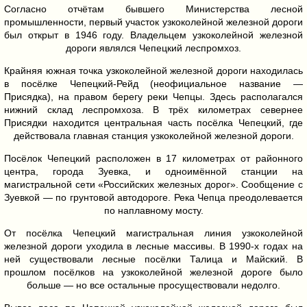
Согласно отчётам бывшего Министерства лесной
промышленности, первый участок узкоколейной железной дороги
был открыт в 1946 году. Владельцем узкоколейной железной
дороги являлся Чепецкий леспромхоз.
Крайняя южная точка узкоколейной железной дороги находилась
в посёлке Чепецкий-Рейд (неофициальное название —
Присядка), на правом берегу реки Чепцы. Здесь располагался
нижний склад леспромхоза. В трёх километрах севернее
Присядки находится центральная часть посёлка Чепецкий, где
действовала главная станция узкоколейной железной дороги.
Посёлок Чепецкий расположен в 17 километрах от районного
центра, города Зуевка, и одноимённой станции на
магистральной сети «Российских железных дорог». Сообщение с
Зуевкой — по грунтовой автодороге. Река Чепца преодолевается
по наплавному мосту.
От посёлка Чепецкий магистральная линия узкоколейной
железной дороги уходила в лесные массивы. В 1990-х годах на
ней существовали лесные посёлки Талица и Майский. В
прошлом посёлков на узкоколейной железной дороге было
больше — но все остальные просуществовали недолго.