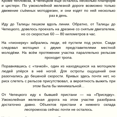
Кроме тепловоза, в Чепецком ещё осталось несколько платформ
и цистерн. По узкоколейной железной дороге возможно только
движение съёмных мотодрезин, и они ездят по ней несколько
раз в день.
Иду до Талицы пешком вдоль линии. Обратно, от Талицы до
Чепецкого, довелось проехать на дрезине со снятым двигателем,
но со скоростью 60 — 80 километров в час.
На «пионерку» забрались люди, её пустили под уклон. Сзади
следовал мотоцикл с двумя представителями местной
молодёжи. На всём протяжении участка параллельно рельсам
проходит тропа.
Поравнявшись с «тачкой», один из находящихся на мотоцикле
людей упёрся в неё ногой. Для остроты ощущений они
разогнались до бешеной скорости. Кривых здесь почти нет, но
риск слететь с рельсов присутствовал, а вероятность выжить при
этом была бы минимальной...
От Чепецкого иду к бывшей пристани — на «Присядку».
Узкоколейная железная дорога на этом участке разобрана
достаточно давно. Объектов пристани и нижнего склада
леспромхоза сейчас почти не осталось.