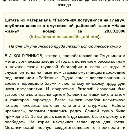
завода.
Цитата из матераиала «Работник» потрудился на славу»,
опубликованного в омутнинской районной газете «Наша
жизнь», номер за 28.09.2006
(
http://omutninsk.com/life_old.htm
):
На дне Омутнинского пруда лежит историческое судно
В.И. КОШУРНИКОВ, ветеран, проработавший на Омутнинском
металлургическом заводе 64 года, с волнением рассказал нам
о начале своей трудовой биографии в военные годы. А
служил он тогда на памятном старым омутнинцам пароходике
под названием «Работник». Судно еще с дореволюционных
времен перевозило баржи и лес по омутнинскому пруду для
нужд предприятия. И подростком Виталий Иванович был
устроен сначала масленщиком (следил за машиной), а затем
и кочегаром парохода. Всего экипаж корабля насчитывал
четыре человека, включая капитана и штурмана. Работа
нравилась, поломки случались редко. Длиной судно было
примерно 13-15 метров с каютой, где можно было отдохнуть и
пообедать. На корме находился запас дров для котла.
Металлический корпус свидетельствовал о прочности и