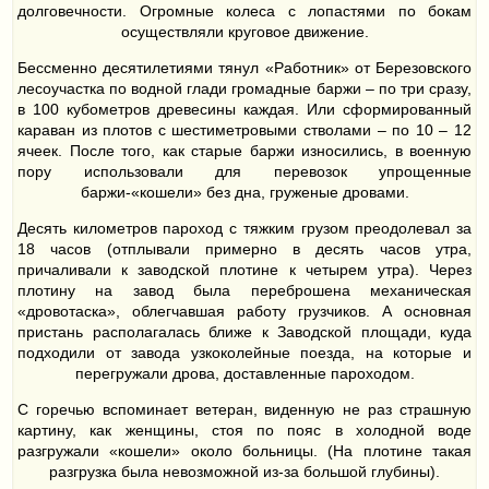
долговечности. Огромные колеса с лопастями по бокам
осуществляли круговое движение.
Бессменно десятилетиями тянул «Работник» от Березовского
лесоучастка по водной глади громадные баржи – по три сразу,
в 100 кубометров древесины каждая. Или сформированный
караван из плотов с шестиметровыми стволами – по 10 – 12
ячеек. После того, как старые баржи износились, в военную
пору использовали для перевозок упрощенные
баржи-«кошели» без дна, груженые дровами.
Десять километров пароход с тяжким грузом преодолевал за
18 часов (отплывали примерно в десять часов утра,
причаливали к заводской плотине к четырем утра). Через
плотину на завод была переброшена механическая
«дровотаска», облегчавшая работу грузчиков. А основная
пристань располагалась ближе к Заводской площади, куда
подходили от завода узкоколейные поезда, на которые и
перегружали дрова, доставленные пароходом.
С горечью вспоминает ветеран, виденную не раз страшную
картину, как женщины, стоя по пояс в холодной воде
разгружали «кошели» около больницы. (На плотине такая
разгрузка была невозможной из-за большой глубины).