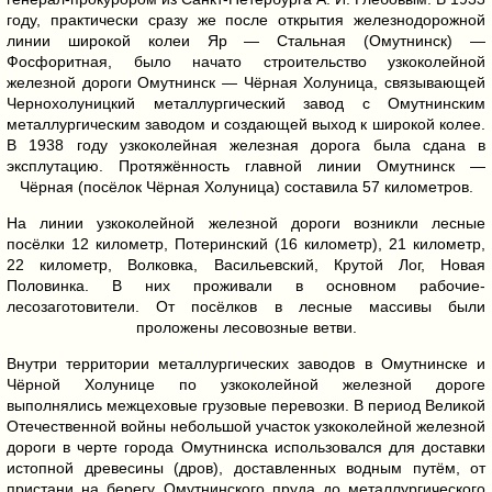
году, практически сразу же после открытия железнодорожной
линии широкой колеи Яр — Стальная (Омутнинск) —
Фосфоритная, было начато строительство узкоколейной
железной дороги Омутнинск — Чёрная Холуница, связывающей
Чернохолуницкий металлургический завод с Омутнинским
металлургическим заводом и создающей выход к широкой колее.
В 1938 году узкоколейная железная дорога была сдана в
эксплутацию. Протяжённость главной линии Омутнинск —
Чёрная (посёлок Чёрная Холуница) составила 57 километров.
На линии узкоколейной железной дороги возникли лесные
посёлки 12 километр, Потеринский (16 километр), 21 километр,
22 километр, Волковка, Васильевский, Крутой Лог, Новая
Половинка. В них проживали в основном рабочие-
лесозаготовители. От посёлков в лесные массивы были
проложены лесовозные ветви.
Внутри территории металлургических заводов в Омутнинске и
Чёрной Холунице по узкоколейной железной дороге
выполнялись межцеховые грузовые перевозки. В период Великой
Отечественной войны небольшой участок узкоколейной железной
дороги в черте города Омутнинска использовался для доставки
истопной древесины (дров), доставленных водным путём, от
пристани на берегу Омутнинского пруда до металлургического