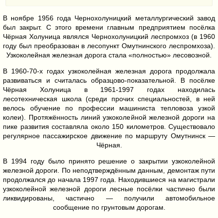
В ноябре 1956 года Чернохолуницкий металлургический завод
был закрыт. С этого времени главным предприятием посёлка
Чёрная Холуница являлся Чернохолуницкий леспромхоз (в 1960
году был преобразован в лесопункт Омутнинского леспромхоза).
Узкоколейная железная дорога стала «полностью» лесовозной.
В 1960-70-х годах узкоколейная железная дорога продолжала
развиваться и считалась образцово-показательной. В посёлке
Чёрная Холуница в 1961-1997 годах находилась
лесотехническая школа (среди прочих специальностей, в ней
велось обучение по профессии машиниста тепловоза узкой
колеи). Протяжённость линий узкоколейной железной дороги на
пике развития составляла около 150 километров. Существовало
регулярное пассажирское движение по маршруту Омутнинск —
Чёрная.
В 1994 году было принято решение о закрытии узкоколейной
железной дороги. По неподтверждённым данным, демонтаж пути
продолжался до начала 1997 года. Находившиеся на магистрали
узкоколейной железной дороги лесные посёлки частично были
ликвидированы, частично — получили автомобильное
сообщение по грунтовым дорогам.