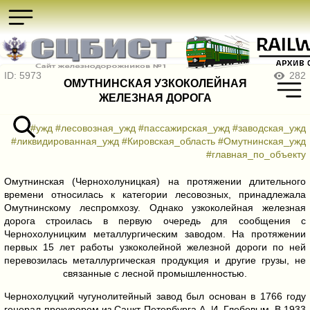
ID: 5973
282
ОМУТНИНСКАЯ УЗКОКОЛЕЙНАЯ
ЖЕЛЕЗНАЯ ДОРОГА
#ужд
#лесовозная_ужд
#пассажирская_ужд
#заводская_ужд
#ликвидированная_ужд
#Кировская_область
#Омутнинская_ужд
#главная_по_объекту
Омутнинская (Чернохолуницкая) на протяжении длительного
времени относилась к категории лесовозных, принадлежала
Омутнинскому леспромхозу. Однако узкоколейная железная
дорога строилась в первую очередь для сообщения с
Чернохолуницким металлургическим заводом. На протяжении
первых 15 лет работы узкоколейной железной дороги по ней
перевозилась металлургическая продукция и другие грузы, не
связанные с лесной промышленностью.
Чернохолуцкий чугунолитейный завод был основан в 1766 году
генерал-прокурором из Санкт-Петербурга А. И. Глебовым. В 1933