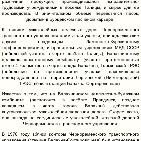
различная продукция, производившаяся исправительно-
трудовыми учреждениями в посёлке Талицы, и сырьё для её
производства. В значительном объёме перевозился песок,
добытый в Бурцевском песчаном карьере.
К линиям узкоколейных железных дорог Чернораменского
транспортного управления примыкали участки, принадлежавшие
другим владельцам: Ламненско-Куракинскому
торфопредприятию, исправительным учреждениям МВД СССР
(небольшой участок в черте посёлка Талицы), Балахнинскому
целлюлозно-картонному комбинату (участок протяжённостью
около 4 километров в черте города Балахны), Горьковской ГРЭС
(небольшие по протяжённости участки, находившиеся
непосредственно на территории Горьковской (Нижегородской)
ГРЭС, вблизи станции Балахна-Сортировочная).
Известно о том, что на Балахнинском целлюлозно-бумажном
комбинате (расположен в посёлке Правдинск, позднее
вошедшем в черту города Балахны) действовала
внутризаводская узкоколейная железная дорога. Скорее всего,
она никогда не соединялась с узкоколейной железной дорогой
Чернораменского транспортного управления.
В 1978 году вблизи конторы Чернораменского транспортного
управления (станция Балахна-Сортировочная) был установлен в