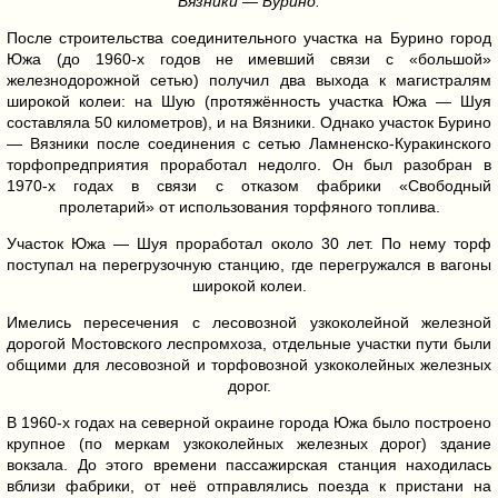
Вязники — Бурино.
После строительства соединительного участка на Бурино город
Южа (до 1960-х годов не имевший связи с «большой»
железнодорожной сетью) получил два выхода к магистралям
широкой колеи: на Шую (протяжённость участка Южа — Шуя
составляла 50 километров), и на Вязники. Однако участок Бурино
— Вязники после соединения с сетью Ламненско-Куракинского
торфопредприятия проработал недолго. Он был разобран в
1970-х годах в связи с отказом фабрики «Свободный
пролетарий» от использования торфяного топлива.
Участок Южа — Шуя проработал около 30 лет. По нему торф
поступал на перегрузочную станцию, где перегружался в вагоны
широкой колеи.
Имелись пересечения с лесовозной узкоколейной железной
дорогой Мостовского леспромхоза, отдельные участки пути были
общими для лесовозной и торфовозной узкоколейных железных
дорог.
В 1960-х годах на северной окраине города Южа было построено
крупное (по меркам узкоколейных железных дорог) здание
вокзала. До этого времени пассажирская станция находилась
вблизи фабрики, от неё отправлялись поезда к пристани на