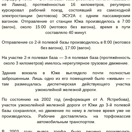
её Ламна), протяжённостью 16 километров, регулярно
курсировал рабочий поезд, состоявший из самоходной
электростанции (мотовоза) ЭСУ2А с одним пассажирским
вагоном. Отправление от станции Южа производилось в 7:00
(вагон), около 15:00 (мотовоз без вагона), время в пути
составляло 40 минут.
Отправление со 2-й полевой базы производилось в 8:00 (мотовоз
без вагона), 17:00 (вагон).
На участке 2-я полевая база — 3-я полевая база (протяжённость
около 3 километров) имелось нерегулярное грузовое движение.
Здание вокзала в Юже выглядело почти полностью
заброшенным. Лишь одно из его помещений было «живым» —
там размещалась диспетчерская действующего участка
узкоколейной железной дороги.
По состоянию на 2002 год (информация от А. Ястребова),
участок узкоколейной железной дороги от Южи до 3-й полевой
базы сохранялся, но движение по нему в летнее время уже не
производилось. Рабочие доставлялись на торфомассив
автомобильным транспортом.
В 2003 году вывоз торфа было решено производить