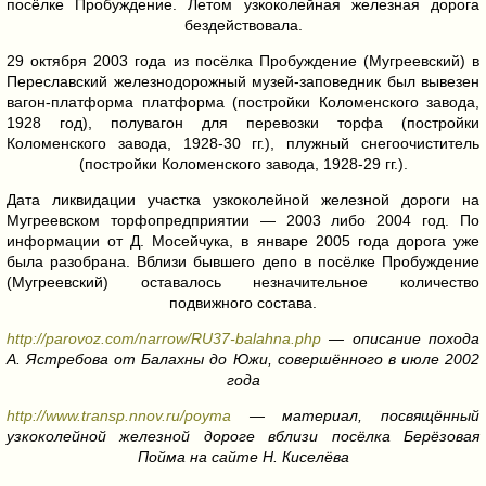
посёлке Пробуждение. Летом узкоколейная железная дорога
бездействовала.
29 октября 2003 года из посёлка Пробуждение (Мугреевский) в
Переславский железнодорожный музей-заповедник был вывезен
вагон-платформа платформа (постройки Коломенского завода,
1928 год), полувагон для перевозки торфа (постройки
Коломенского завода, 1928-30 гг.), плужный снегоочиститель
(постройки Коломенского завода, 1928-29 гг.).
Дата ликвидации участка узкоколейной железной дороги на
Мугреевском торфопредприятии — 2003 либо 2004 год. По
информации от Д. Мосейчука, в январе 2005 года дорога уже
была разобрана. Вблизи бывшего депо в посёлке Пробуждение
(Мугреевский) оставалось незначительное количество
подвижного состава.
http://parovoz.com/narrow/RU37-balahna.php
— описание похода
А. Ястребова от Балахны до Южи, совершённого в июле 2002
года
http://www.transp.nnov.ru/poyma
— материал, посвящённый
узкоколейной железной дороге вблизи посёлка Берёзовая
Пойма на сайте Н. Киселёва