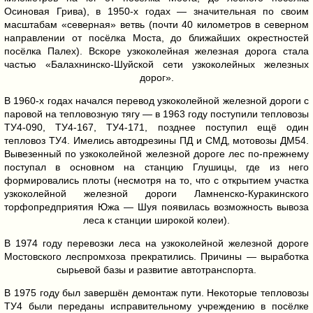
Осиновая Грива), в 1950-х годах — значительная по своим
масштабам «северная» ветвь (почти 40 километров в северном
направлении от посёлка Моста, до ближайших окрестностей
посёлка Палех). Вскоре узкоколейная железная дорога стала
частью «Балахнинско-Шуйской сети узкоколейных железных
дорог».
В 1960-х годах начался перевод узкоколейной железной дороги с
паровой на тепловозную тягу — в 1963 году поступили тепловозы
ТУ4-090, ТУ4-167, ТУ4-171, позднее поступил ещё один
тепловоз ТУ4. Имелись автодрезины ПД и СМД, мотовозы ДМ54.
Вывезенный по узкоколейной железной дороге лес по-прежнему
поступал в основном на станцию Глушицы, где из него
формировались плоты (несмотря на то, что с открытием участка
узкоколейной железной дороги Ламненско-Куракинского
торфопредприятия Южа — Шуя появилась возможность вывоза
леса к станции широкой колеи).
В 1974 году перевозки леса на узкоколейной железной дороге
Мостовского леспромхоза прекратились. Причины — выработка
сырьевой базы и развитие автотранспорта.
В 1975 году был завершён демонтаж пути. Некоторые тепловозы
ТУ4 были переданы исправительному учреждению в посёлке