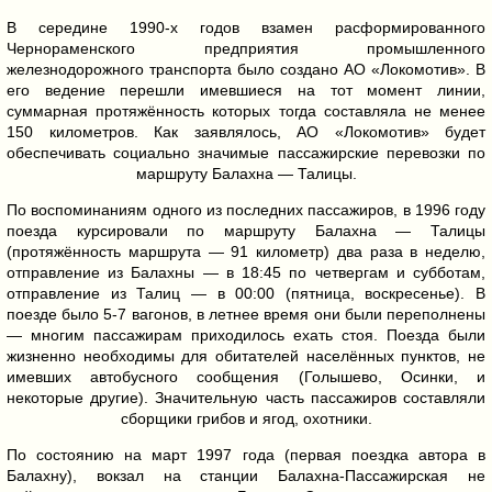
В середине 1990-х годов взамен расформированного
Чернораменского предприятия промышленного
железнодорожного транспорта было создано АО «Локомотив». В
его ведение перешли имевшиеся на тот момент линии,
суммарная протяжённость которых тогда составляла не менее
150 километров. Как заявлялось, АО «Локомотив» будет
обеспечивать социально значимые пассажирские перевозки по
маршруту Балахна — Талицы.
По воспоминаниям одного из последних пассажиров, в 1996 году
поезда курсировали по маршруту Балахна — Талицы
(протяжённость маршрута — 91 километр) два раза в неделю,
отправление из Балахны — в 18:45 по четвергам и субботам,
отправление из Талиц — в 00:00 (пятница, воскресенье). В
поезде было 5-7 вагонов, в летнее время они были переполнены
— многим пассажирам приходилось ехать стоя. Поезда были
жизненно необходимы для обитателей населённых пунктов, не
имевших автобусного сообщения (Голышево, Осинки, и
некоторые другие). Значительную часть пассажиров составляли
сборщики грибов и ягод, охотники.
По состоянию на март 1997 года (первая поездка автора в
Балахну), вокзал на станции Балахна-Пассажирская не