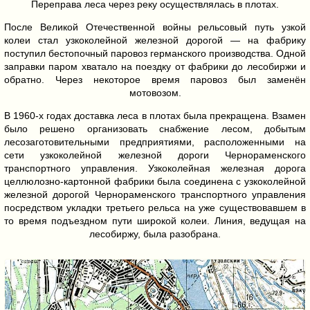
Переправа леса через реку осуществлялась в плотах.
После Великой Отечественной войны рельсовый путь узкой
колеи стал узкоколейной железной дорогой — на фабрику
поступил бестопочный паровоз германского производства. Одной
заправки паром хватало на поездку от фабрики до лесобиржи и
обратно. Через некоторое время паровоз был заменён
мотовозом.
В 1960-х годах доставка леса в плотах была прекращена. Взамен
было решено организовать снабжение лесом, добытым
лесозаготовительными предприятиями, расположенными на
сети узкоколейной железной дороги Чернораменского
транспортного управления. Узкоколейная железная дорога
целлюлозно-картонной фабрики была соединена с узкоколейной
железной дорогой Чернораменского транспортного управления
посредством укладки третьего рельса на уже существовавшем в
то время подъездном пути широкой колеи. Линия, ведущая на
лесобиржу, была разобрана.