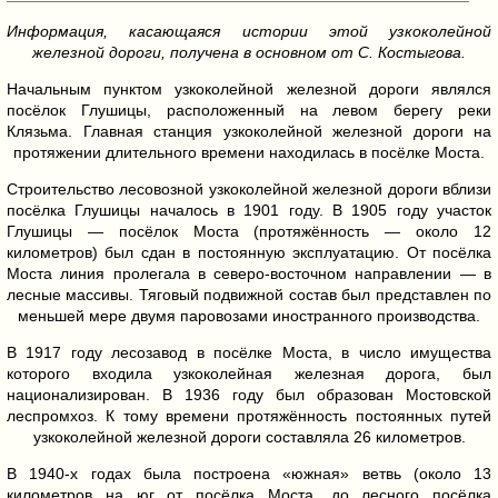
Информация, касающаяся истории этой узкоколейной
железной дороги, получена в основном от С. Костыгова.
Начальным пунктом узкоколейной железной дороги являлся
посёлок Глушицы, расположенный на левом берегу реки
Клязьма. Главная станция узкоколейной железной дороги на
протяжении длительного времени находилась в посёлке Моста.
Строительство лесовозной узкоколейной железной дороги вблизи
посёлка Глушицы началось в 1901 году. В 1905 году участок
Глушицы — посёлок Моста (протяжённость — около 12
километров) был сдан в постоянную эксплуатацию. От посёлка
Моста линия пролегала в северо-восточном направлении — в
лесные массивы. Тяговый подвижной состав был представлен по
меньшей мере двумя паровозами иностранного производства.
В 1917 году лесозавод в посёлке Моста, в число имущества
которого входила узкоколейная железная дорога, был
национализирован. В 1936 году был образован Мостовской
леспромхоз. К тому времени протяжённость постоянных путей
узкоколейной железной дороги составляла 26 километров.
В 1940-х годах была построена «южная» ветвь (около 13
километров на юг от посёлка Моста, до лесного посёлка