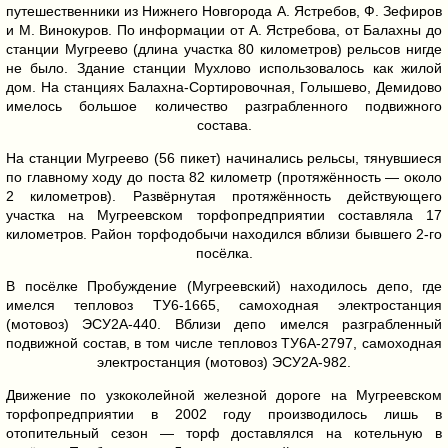
путешественники из Нижнего Новгорода А. Ястребов, Ф. Зефиров
и М. Винокуров. По информации от А. Ястребова, от Балахны до
станции Мугреево (длина участка 80 километров) рельсов нигде
не было. Здание станции Мухлово использовалось как жилой
дом. На станциях Балахна-Сортировочная, Голышево, Демидово
имелось большое количество разграбленного подвижного
состава.
На станции Мугреево (56 пикет) начинались рельсы, тянувшиеся
по главному ходу до поста 82 километр (протяжённость — около
2 километров). Развёрнутая протяжённость действующего
участка на Мугреевском торфопредприятии составляла 17
километров. Район торфодобычи находился вблизи бывшего 2-го
посёлка.
В посёлке Пробуждение (Мугреевский) находилось депо, где
имелся тепловоз ТУ6-1665, самоходная электростанция
(мотовоз) ЭСУ2А-440. Вблизи депо имелся разграбленный
подвижной состав, в том числе тепловоз ТУ6А-2797, самоходная
электростанция (мотовоз) ЭСУ2А-982.
Движение по узкоколейной железной дороге на Мугреевском
торфопредприятии в 2002 году производилось лишь в
отопительный сезон — торф доставлялся на котельную в