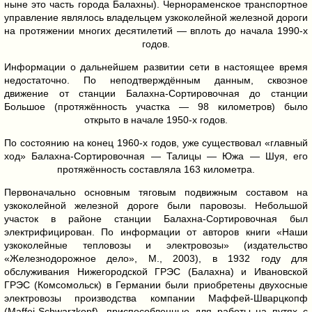
ныне это часть города Балахны). Чернораменское транспортное
управление являлось владельцем узкоколейной железной дороги
на протяжении многих десятилетий — вплоть до начала 1990-х
годов.
Информации о дальнейшем развитии сети в настоящее время
недостаточно. По неподтверждённым данным, сквозное
движение от станции Балахна-Сортировочная до станции
Большое (протяжённость участка — 98 километров) было
открыто в начале 1950-х годов.
По состоянию на конец 1960-х годов, уже существовал «главный
ход» Балахна-Сортировочная — Талицы — Южа — Шуя, его
протяжённость составляла 163 километра.
Первоначально основным тяговым подвижным составом на
узкоколейной железной дороге были паровозы. Небольшой
участок в районе станции Балахна-Сортировочная был
электрифицирован. По информации от авторов книги «Наши
узкоколейные тепловозы и электровозы» (издательство
«Железнодорожное дело», М., 2003), в 1932 году для
обслуживания Нижегородской ГРЭС (Балахна) и Ивановской
ГРЭС (Комсомольск) в Германии были приобретены двухосные
электровозы производства компании Маффей-Шварцкопф
(Maffei-Schwarzkopf), приспособленные для работы на путях с