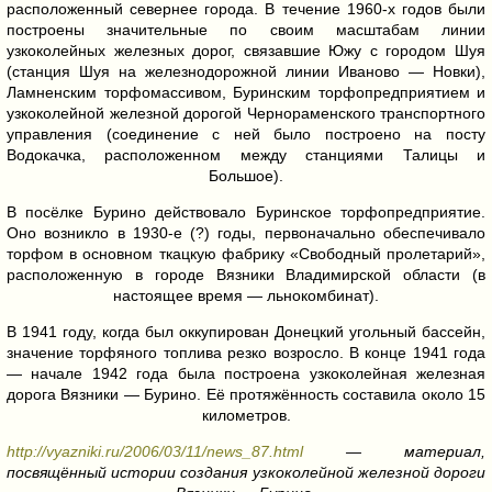
расположенный севернее города. В течение 1960-х годов были
построены значительные по своим масштабам линии
узкоколейных железных дорог, связавшие Южу с городом Шуя
(станция Шуя на железнодорожной линии Иваново — Новки),
Ламненским торфомассивом, Буринским торфопредприятием и
узкоколейной железной дорогой Чернораменского транспортного
управления (соединение с ней было построено на посту
Водокачка, расположенном между станциями Талицы и
Большое).
В посёлке Бурино действовало Буринское торфопредприятие.
Оно возникло в 1930-е (?) годы, первоначально обеспечивало
торфом в основном ткацкую фабрику «Свободный пролетарий»,
расположенную в городе Вязники Владимирской области (в
настоящее время — льнокомбинат).
В 1941 году, когда был оккупирован Донецкий угольный бассейн,
значение торфяного топлива резко возросло. В конце 1941 года
— начале 1942 года была построена узкоколейная железная
дорога Вязники — Бурино. Её протяжённость составила около 15
километров.
http://vyazniki.ru/2006/03/11/news_87.html
— материал,
посвящённый истории создания узкоколейной железной дороги