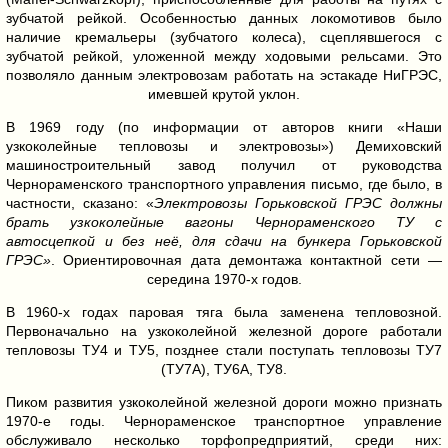
зубчатой рейкой. Особенностью данных локомотивов было
наличие кремальеры (зубчатого колеса), сцеплявшегося с
зубчатой рейкой, уложенной между ходовыми рельсами. Это
позволяло данным электровозам работать на эстакаде НиГРЭС,
имевшей крутой уклон.
В 1969 году (по информации от авторов книги «Наши
узкоколейные тепловозы и электровозы») Демиховский
машиностроительный завод получил от руководства
Чернораменского транспортного управления письмо, где было, в
частности, сказано: «
Электровозы Горьковской ГРЭС должны
брать узкоколейные вагоны Чернораменского ТУ с
автосцепкой и без неё, для сдачи на бункера Горьковской
ГРЭС»
. Ориентировочная дата демонтажа контактной сети —
середина 1970-х годов.
В 1960-х годах паровая тяга была заменена тепловозной.
Первоначально на узкоколейной железной дороге работали
тепловозы ТУ4 и ТУ5, позднее стали поступать тепловозы ТУ7
(ТУ7А), ТУ6А, ТУ8.
Пиком развития узкоколейной железной дороги можно признать
1970-е годы. Чернораменское транспортное управление
обслуживало несколько торфопредприятий, среди них: