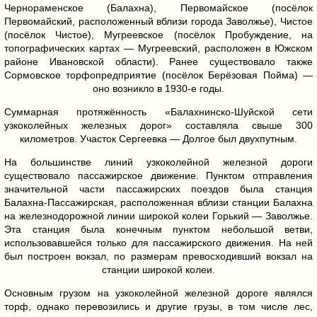
Чернораменское (Балахна), Первомайское (посёлок
Первомайский, расположенный вблизи города Заволжье), Чистое
(посёлок Чистое), Мугреевское (посёлок Пробуждение, на
топографических картах — Мугреевский, расположен в Южском
районе Ивановской области). Ранее существовало также
Сормовское торфопредприятие (посёлок Берёзовая Пойма) —
оно возникло в 1930-е годы.
Суммарная протяжённость «Балахнинско-Шуйской сети
узкоколейных железных дорог» составляла свыше 300
километров. Участок Сергеевка — Долгое был двухпутным.
На большинстве линий узкоколейной железной дороги
существовало пассажирское движение. Пунктом отправления
значительной части пассажирских поездов была станция
Балахна-Пассажирская, расположенная вблизи станции Балахна
на железнодорожной линии широкой колеи Горький — Заволжье.
Эта станция была конечным пунктом небольшой ветви,
использовавшейся только для пассажирского движения. На ней
был построен вокзал, по размерам превосходивший вокзал на
станции широкой колеи.
Основным грузом на узкоколейной железной дороге являлся
торф, однако перевозились и другие грузы, в том числе лес,