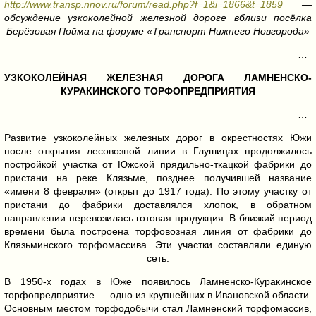
http://www.transp.nnov.ru/forum/read.php?f=1&i=1866&t=1859
—
обсуждение узкоколейной железной дороге вблизи посёлка
Берёзовая Пойма на форуме «Транспорт Нижнего Новгорода»
______________________________________________________________________________
УЗКОКОЛЕЙНАЯ ЖЕЛЕЗНАЯ ДОРОГА ЛАМНЕНСКО-
КУРАКИНСКОГО ТОРФОПРЕДПРИЯТИЯ
______________________________________________________________________________
Развитие узкоколейных железных дорог в окрестностях Южи
после открытия лесовозной линии в Глушицах продолжилось
постройкой участка от Южской прядильно-ткацкой фабрики до
пристани на реке Клязьме, позднее получившей название
«имени 8 февраля» (открыт до 1917 года). По этому участку от
пристани до фабрики доставлялся хлопок, в обратном
направлении перевозилась готовая продукция. В близкий период
времени была построена торфовозная линия от фабрики до
Клязьминского торфомассива. Эти участки составляли единую
сеть.
В 1950-х годах в Юже появилось Ламненско-Куракинское
торфопредприятие — одно из крупнейших в Ивановской области.
Основным местом торфодобычи стал Ламненский торфомассив,