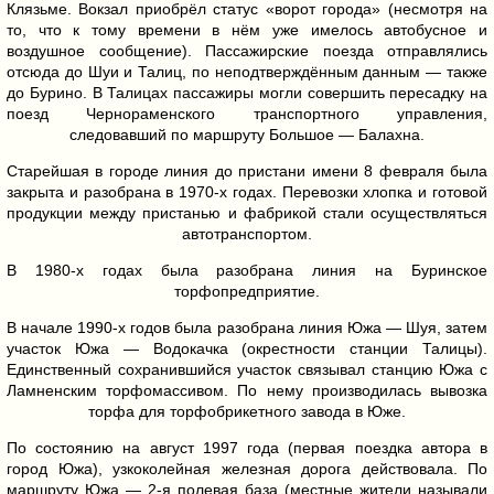
Клязьме. Вокзал приобрёл статус «ворот города» (несмотря на
то, что к тому времени в нём уже имелось автобусное и
воздушное сообщение). Пассажирские поезда отправлялись
отсюда до Шуи и Талиц, по неподтверждённым данным — также
до Бурино. В Талицах пассажиры могли совершить пересадку на
поезд Чернораменского транспортного управления,
следовавший по маршруту Большое — Балахна.
Старейшая в городе линия до пристани имени 8 февраля была
закрыта и разобрана в 1970-х годах. Перевозки хлопка и готовой
продукции между пристанью и фабрикой стали осуществляться
автотранспортом.
В 1980-х годах была разобрана линия на Буринское
торфопредприятие.
В начале 1990-х годов была разобрана линия Южа — Шуя, затем
участок Южа — Водокачка (окрестности станции Талицы).
Единственный сохранившийся участок связывал станцию Южа с
Ламненским торфомассивом. По нему производилась вывозка
торфа для торфобрикетного завода в Юже.
По состоянию на август 1997 года (первая поездка автора в
город Южа), узкоколейная железная дорога действовала. По
маршруту Южа — 2-я полевая база (местные жители называли