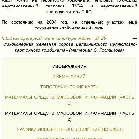
узкой колеи на территории комбината, тепловоз ТУ8-0292,
неустановленный тепловоз ТУ6А и неустановленный
снегоочиститель СЩС.
По состоянию на 2004 год, на отдельных участках ещё
сохранялся «трёхниточный» путь.
http://www.pereyezd.ru/print.php?type=A&item_id=25
—
«Узкоколейная железная дорога Балахнинского целлюлозно-
картонного комбината» (материал С. Костыгова)
ИЗОБРАЖЕНИЯ
СХЕМЫ ЛИНИЙ
ТОПОГРАФИЧЕСКИЕ КАРТЫ
МАТЕРИАЛЫ СРЕДСТВ МАССОВОЙ ИНФОРМАЦИИ (ЧАСТЬ
1)
МАТЕРИАЛЫ СРЕДСТВ МАССОВОЙ ИНФОРМАЦИИ (ЧАСТЬ
2)
ГРАФИКИ ИСПОЛНЕННОГО ДВИЖЕНИЯ ПОЕЗДОВ