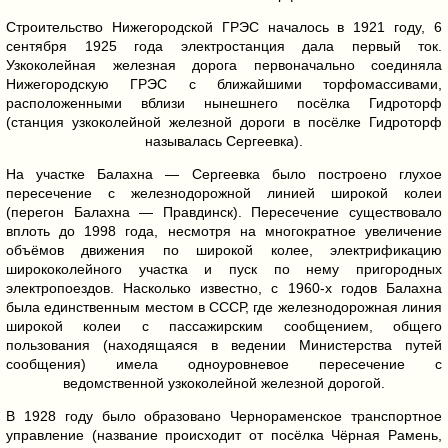
Строительство Нижегородской ГРЭС началось в 1921 году, 6
сентября 1925 года электростанция дала первый ток.
Узкоколейная железная дорога первоначально соединяла
Нижегородскую ГРЭС с ближайшими торфомассивами,
расположенными вблизи нынешнего посёлка Гидроторф
(станция узкоколейной железной дороги в посёлке Гидроторф
называлась Сергеевка).
На участке Балахна — Сергеевка было построено глухое
пересечение с железнодорожной линией широкой колеи
(перегон Балахна — Правдинск). Пересечение существовало
вплоть до 1998 года, несмотря на многократное увеличение
объёмов движения по широкой колее, электрификацию
ширококолейного участка и пуск по нему пригородных
электропоездов. Насколько известно, с 1960-х годов Балахна
была единственным местом в СССР, где железнодорожная линия
широкой колеи с пассажирским сообщением, общего
пользования (находящаяся в ведении Министерства путей
сообщения) имела одноуровневое пересечение с
ведомственной узкоколейной железной дорогой.
В 1928 году было образовано Чернораменское транспортное
управление (название происходит от посёлка Чёрная Рамень,