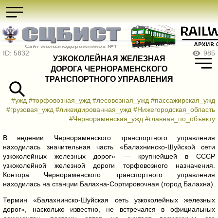
ID: 5832
985
УЗКОКОЛЕЙНАЯ ЖЕЛЕЗНАЯ
ДОРОГА ЧЕРНОРАМЕНСКОГО
ТРАНСПОРТНОГО УПРАВЛЕНИЯ
#ужд
#торфовозная_ужд
#лесовозная_ужд
#пассажирская_ужд
#грузовая_ужд
#ликвидированная_ужд
#Нижегородская_область
#Чернораменская_ужд
#главная_по_объекту
В ведении Чернораменского транспортного управления
находилась значительная часть «Балахнинско-Шуйской сети
узкоколейных железных дорог» — крупнейшей в СССР
узкоколейной железной дороги торфовозного назначения.
Контора Чернораменского транспортного управления
находилась на станции Балахна-Сортировочная (город Балахна).
Термин «Балахнинско-Шуйская сеть узкоколейных железных
дорог», насколько известно, не встречался в официальных