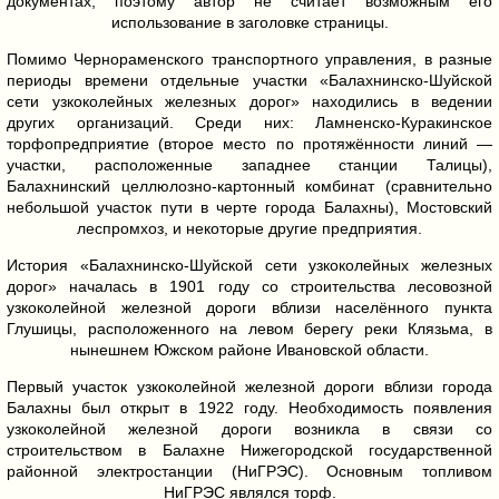
документах, поэтому автор не считает возможным его
использование в заголовке страницы.
Помимо Чернораменского транспортного управления, в разные
периоды времени отдельные участки «Балахнинско-Шуйской
сети узкоколейных железных дорог» находились в ведении
других организаций. Среди них: Ламненско-Куракинское
торфопредприятие (второе место по протяжённости линий —
участки, расположенные западнее станции Талицы),
Балахнинский целлюлозно-картонный комбинат (сравнительно
небольшой участок пути в черте города Балахны), Мостовский
леспромхоз, и некоторые другие предприятия.
История «Балахнинско-Шуйской сети узкоколейных железных
дорог» началась в 1901 году со строительства лесовозной
узкоколейной железной дороги вблизи населённого пункта
Глушицы, расположенного на левом берегу реки Клязьма, в
нынешнем Южском районе Ивановской области.
Первый участок узкоколейной железной дороги вблизи города
Балахны был открыт в 1922 году. Необходимость появления
узкоколейной железной дороги возникла в связи со
строительством в Балахне Нижегородской государственной
районной электростанции (НиГРЭС). Основным топливом
НиГРЭС являлся торф.