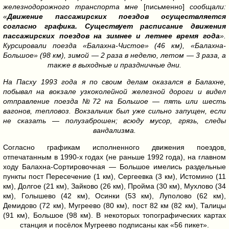
железнодорожного транспорта мне
[письменно]
сообщали:
«
Движение пассажирских поездов осуществляется
согласно графика. Существует расписание движения
пассажирских поездов на зимнее и летнее время года
».
Курсировали поезда «Балахна-Чистое» (46 км), «Балахна-
Большое» (98 км), зимой — 2 раза в неделю, летом — 3 раза, а
также в выходные и праздничные дни.
На Пасху 1993 года я по своим делам оказался в Балахне,
побывал на вокзале узкоколейной железной дороги и видел
отправление поезда №72 на Большое — пять или шесть
вагонов, тепловоз. Вокзальчик был уже сильно запущен, если
не сказать — полузаброшен; всюду мусор, грязь, следы
вандализма.
Согласно графикам исполненного движения поездов,
отпечатанным в 1990-х годах (не раньше 1992 года), на главном
ходу Балахна-Сортировочная — Большое имелись раздельные
пункты пост Пересечение (1 км), Сергеевка (3 км), Истомино (11
км), Долгое (21 км), Зайково (26 км), Пройма (30 км), Мухлово (34
км), Голышево (42 км), Осинки (53 км), Луполово (62 км),
Демидово (72 км), Мугреево (80 км), пост 82 км (82 км), Талицы
(91 км), Большое (98 км). В некоторых топографических картах
станция и посёлок Мугреево подписаны как «56 пикет».