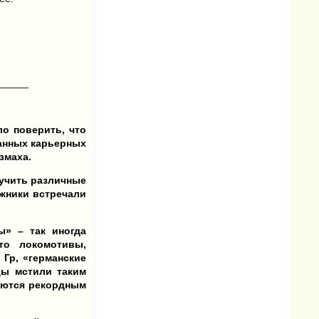
______
о поверить, что
ванных карьерных
змаха.
зучить различные
жники встречали
ы» – так иногда
то локомотивы,
Гр, «германские
цы мстили таким
аются рекордным