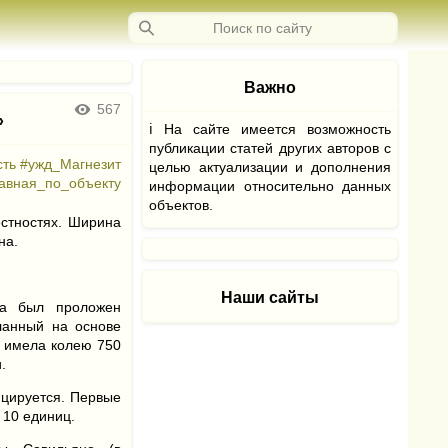
Важно
567
»
ℹ На сайте имеется возможность
публикации статей других авторов с
сть
#ужд_Магнезит
целью актуализации и дополнения
лавная_по_объекту
информации относительно данных
объектов.
естностях. Ширина
на.
Наши сайты
та был проложен
ланный на основе
а имела колею 750
.
ицируется. Первые
 10 единиц.