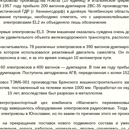
ектровозы производства НЭВЗа (10 единиц) и итальянской фирм
В 1957 году прибыло 200 вагонов-думпкаров 2ВС-35 производства
листической ГДР (г. Хеннингсдорф) в далёкую Челябинскую област
ежание путаницы, необходимо отметить, что с ширококолейны
электровозами EL2 их объединяло лишь обозначение.
первые электровозы EL3. Этим машинам оказалась суждена очень д
м удивительного объекта железнодорожного транспорта, располож
 насчитывалось 78 различных электровозов и 390 вагонов-думпкаро
 в котором использовался реактивный двигатель самолёта. Он 
керосина в час, и за это время очищал 10 километров пути.
 60 электровозов и 400 вагонов — думпкаров. В том же году прибы
 думпкаров. Поступила автодрезина АГВ, переделанная с колеи 15
ловоз ТЭМ6-001 производства Брянского машиностроительного зав
тив, поставленный на тележки колеи 1000 мм. Проработал он нед
10 лет, впоследствии был разрезан в металлолом.
ктротранспортный цех комбината «Магнезит» переименовы
году завершилось оборудование электровозов радиосвязью. Тогда
 электровозы в Югославии, но по каким-то причинам этого не прои
я на прекращение поставок нового подвижного состава и ум
 железная дорога работала нормально, вполне справляясь со