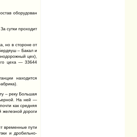
состав оборудован
За сутки проходит
, но в стороне от
Бердяуш – Бакал и
знодорожный цех),
ого цеха — 33644
танции находится
абрика).
ту – реку Большая
рьерной. На ней —
почти как средняя
й железной дороги
ят временные пути
узки и дробильно-