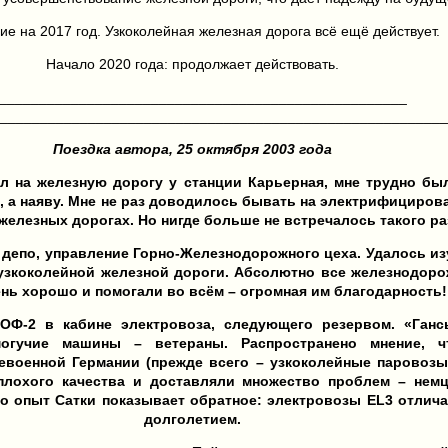
ие на 2017 год. Узкоколейная железная дорога всё ещё действует.
Начало 2020 года: продолжает действовать.
___________________________________________________
________________________________________________________
Поездка автора, 25 октября 2003 года
 на железную дорогу у станции Карьерная, мне трудно был
е, а наяву. Мне не раз доводилось бывать на электрифициро
железных дорогах. Но нигде больше не встречалось такого ра
 депо, управление Горно-Железнодорожного цеха. Удалось и
узкоколейной железной дороги. Абсолютно все железнодоро
ень хорошо и помогали во всём – огромная им благодарность!
ОФ-2 в кабине электровоза, следующего резервом. «Ганс
огучие машины – ветераны. Распространено мнение, ч
евоенной Германии (прежде всего – узкоколейные паровозы 
плохого качества и доставляли множество проблем – нем
Но опыт Сатки показывает обратное: электровозы EL3 отлич
долголетием.