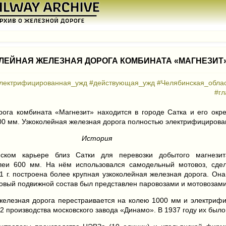
ЛЕЙНАЯ ЖЕЛЕЗНАЯ ДОРОГА КОМБИНАТА «МАГНЕЗИТ
лектрифицированная_ужд
#действующая_ужд
#Челябинская_обла
#г
рога комбината «Магнезит» находится в городе Сатка и его окр
00 мм. Узкоколейная железная дорога полностью электрифицирова
История
ском карьере близ Сатки для перевозки добытого магнези
леи 600 мм. На нём использовался самодельный мотовоз, сде
1 г. построена более крупная узкоколейная железная дорога. Он
говый подвижной состав был представлен паровозами и мотовозами
 железная дорога перестраивается на колею 1000 мм и электриф
 производства московского завода «Динамо». В 1937 году их было