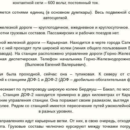
контактной сети – 600 вольт, постоянный ток.
ляется сотнями единиц (в основном думпкары). Весь подвижной 
автосцепкой.
железной дороге — круглогодичное, ежедневное и круглосуточное. 
сотни грузовых составов. Пассажирских и рабочих поездов нет.
ной железной дороги — Карьерная. Находится в черте города Сатка
м с ней проходят пути широкой колеи (линия общего пользования 
авода). На станции расположено управление дороги (Горно-Желе
вная диспетчерская. Телефон начальника Горно-Железнодорожн
(Выломов Евгений Валерьевич).
я была проходной, сейчас она – тупиковая. К северу от с
ий к станциям ДОФ-1 и ДОФ-2 (ДОФ – дробильно-обогатительная ф
ресекает по путепроводу широкую колею Бердяуш — Бакал, по мос
м. Станция ДОФ-2 находится примерно в двух километрах от Ка
ание управления станции. Она поражает своим размахом, выглядя 
олее. Рядом со станцией имеется пересечение путей узкоколейно
в разных уровнях.
аправлениях идут карьерные ветки. От них, в свою очередь, отход
ита. Грузовые составы челночно курсируют между точками погр