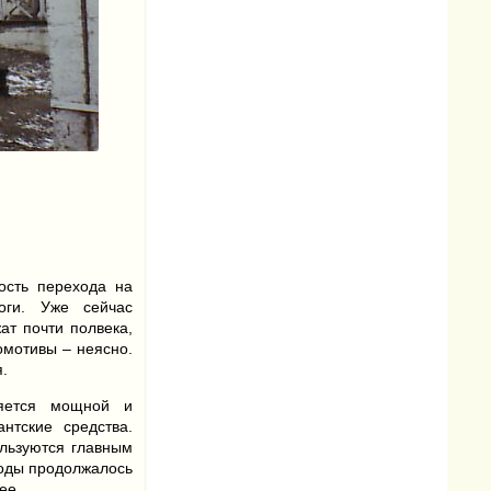
ость перехода на
оги. Уже сейчас
ат почти полвека,
омотивы – неясно.
я.
ляется мощной и
нтские средства.
ользуются главным
годы продолжалось
ее.