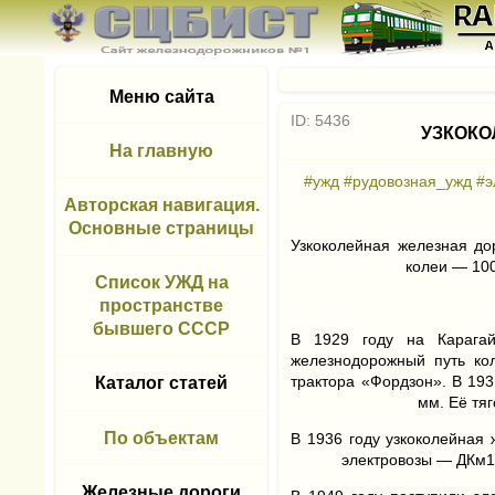
Меню сайта
ID: 5436
УЗКОКО
На главную
#ужд
#рудовозная_ужд
#э
Авторская навигация.
Основные страницы
Узкоколейная железная до
колеи — 10
Список УЖД на
пространстве
бывшего СССР
В 1929 году на Карагай
железнодорожный путь ко
трактора «Фордзон». В 193
Каталог статей
мм. Её тя
По объектам
В 1936 году узкоколейная
электровозы — ДКм12
Железные дороги