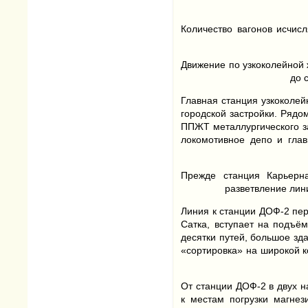
Количество вагонов исчис
Движение по узкоколейной 
до 
Главная станция узкоколей
городской застройки. Рядо
ППЖТ металлургического з
локомотивное депо и гла
Прежде станция Карьерна
разветвление лин
Линия к станции ДОФ-2 пе
Сатка, вступает на подъё
десятки путей, большое зд
«сортировка» на широкой к
От станции ДОФ-2 в двух н
к местам погрузки магнез