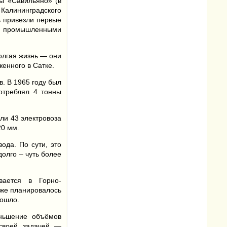
ы «Савильяно» (в
 Калининградского
ь привезли первые
ми промышленными
олгая жизнь — они
енного в Сатке.
в. В 1965 году был
потреблял 4 тонны
ли 43 электровоза
20 мм.
ода. По сути, это
олго – чуть более
вается в Горно-
 же планировалось
зошло.
еньшение объёмов
 своей задачей —