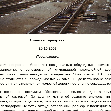
Станция Карьерная.
25.10.2003
Перспективы
уация непростая. Много лет назад начала обсуждаться возможн
магнезита, с одновременной ликвидацией узкоколейной дор
ыполняют значительную часть перевозок. Электровозы EL3 служ
ие столкнётся с необходимостью их замены. Где взять новые лок
ость путей узкоколейной железной дороги постепенно сокращаетс
и сохраняют оптимизм. Узкоколейная железная дорога яв
ортной системой. За десятки лет в её развитие вложены гига
авило, обходятся дешевле, чем на автомобилях – последние исп
железнодорожных путей затрудняет сложный рельеф. В последние 
 усовершенствование железной дороги, что даёт надежду на будущ