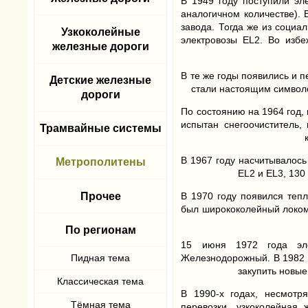
В 1949 году поступили эл
аналогичном количестве). 
завода. Тогда же из социа
Узкоколейные
электровозы EL2. Во изб
железные дороги
В те же годы появились и 
Детские железные
стали настоящим символо
дороги
По состоянию на 1964 год,
испытан снегоочиститель,
Трамвайные системы
В 1967 году насчитывалось
Метрополитены
ЕL2 и EL3, 130
Прочее
В 1970 году появился теп
был ширококолейный локомо
По регионам
15 июня 1972 года эле
Железнодорожный. В 1982 
закупить новые
В 1990-х годах, несмотр
перевозки, узкоколейная