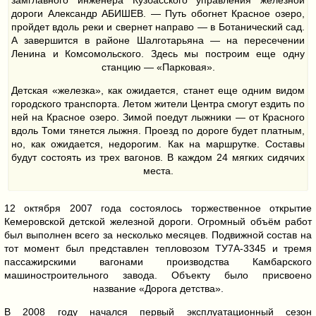
замглавного инженера Кузбасского управления железной
дороги Александр АБИШЕВ. — Путь обогнет Красное озеро,
пройдет вдоль реки и свернет направо — в Ботанический сад.
А завершится в районе Шалготарьяна — на пересечении
Ленина и Комсомольского. Здесь мы построим еще одну
станцию — «Парковая».
Детская «железка», как ожидается, станет еще одним видом
городского транспорта. Летом жители Центра смогут ездить по
ней на Красное озеро. Зимой поедут лыжники — от Красного
вдоль Томи тянется лыжня. Проезд по дороге будет платным,
но, как ожидается, недорогим. Как на маршрутке. Составы
будут состоять из трех вагонов. В каждом 24 мягких сидячих
места.
12 октября 2007 года состоялось торжественное открытие
Кемеровской детской железной дороги. Огромный объём работ
был выполнен всего за несколько месяцев. Подвижной состав на
тот момент был представлен тепловозом ТУ7А-3345 и тремя
пассажирскими вагонами производства Камбарского
машиностроительного завода. Объекту было присвоено
название «Дорога детства».
В 2008 году начался первый эксплуатационный сезон