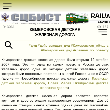
ID: 3061
167
КЕМЕРОВСКАЯ ДЕТСКАЯ
ЖЕЛЕЗНАЯ ДОРОГА
#джд
#действующая_джд
#Кемеровская_область
#Кемеровская_джд
#главная_по_объекту
Кемеровская детская железная дорога была открыта 12 октября
2007 года. Это — одна из самых новых в России детских
железных дорог, одна из четырёх детских железных дорог,
которые были полностью построены в новой России, а не в СССР
(другие — Новосибирская детская железная дорога,
Казанская
детская железная дорога
,
Новая Малая Октябрьская детская
железная дорога
).
Кемеровская детская железная дорога является является
крупным и дорогостоящим транспортным сооружением. Две её
конечные станции имеют крупные здания даже по масштабам
железных дорог широкой колеи. Стоимость строительства каждой