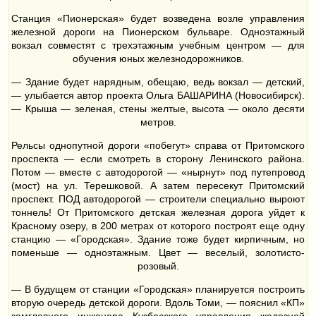
Станция «Пионерская» будет возведена возле управления
железной дороги на Пионерском бульваре. Одноэтажный
вокзал совместят с трехэтажным учебным центром — для
обучения юных железнодорожников.
— Здание будет нарядным, обещаю, ведь вокзал — детский,
— улыбается автор проекта Ольга БАШАРИНА (Новосибирск).
— Крыша — зеленая, стены желтые, высота — около десяти
метров.
Рельсы однопутной дороги «побегут» справа от Притомского
проспекта — если смотреть в сторону Ленинского района.
Потом — вместе с автодорогой — «нырнут» под путепровод
(мост) на ул. Терешковой. А затем пересекут Притомский
проспект. ПОД автодорогой — строители специально выроют
тоннель! От Притомского детская железная дорога уйдет к
Красному озеру, в 200 метрах от которого построят еще одну
станцию — «Городская». Здание тоже будет кирпичным, но
поменьше — одноэтажным. Цвет — веселый, золотисто-
розовый.
— В будущем от станции «Городская» планируется построить
вторую очередь детской дороги. Вдоль Томи, — пояснил «КП»