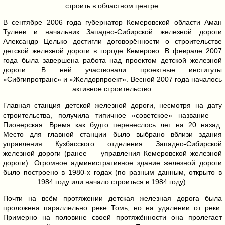
строить в областном центре.
В сентябре 2006 года губернатор Кемеровской области Аман
Тулеев и начальник Западно-Сибирской железной дороги
Александр Целько достигли договорённости о строительстве
детской железной дороги в городе Кемерово. В феврале 2007
года была завершена работа над проектом детской железной
дороги. В ней участвовали проектные институты
«Сибгипротранс» и «Желдорпроект». Весной 2007 года началось
активное строительство.
Главная станция детской железной дороги, несмотря на дату
строительства, получила типичное «советское» название —
Пионерская. Время как будто перенеслось лет на 20 назад.
Место для главной станции было выбрано вблизи здания
управления Кузбасского отделения Западно-Сибирской
железной дороги (ранее — управления Кемеровской железной
дороги). Огромное административное здание железной дороги
было построено в 1980-х годах (по разным данным, открыто в
1984 году или начало строиться в 1984 году).
Почти на всём протяжении детская железная дорога была
проложена параллельно реке Томь, но на удалении от реки.
Примерно на половине своей протяжённости она пролегает