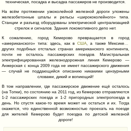
техническая, посадка и высадка пассажиров не производится.
На всём протяжении узкоколейной железной дороги уложены
железобетонные шпалы и рельсы «ширококолейного» типа.
Станции и разъезд оборудованы электрической централизацией
стрелок и сигналов. Здания локомотивного депо нет.
К сожалению, город Кемерово превращается в город
«американского» типа: здесь, как в
США
, а также Мексике и
других подобных отсталых странах американского континента,
почти не осталось пассажирских поездов. Магистральная
электрифицированная железнодорожная линия Кемерово —
Анжерская с конца 2009 года не имеет пассажирского движения
— случай не поддающийся описанию никакими цензурными
словами, дикий и вопиющий!
В том направлении, где пассажирское движение ещё осталось
(на Топки), по состоянию на 2011 год, из Кемерово отправляются
1-2 пассажирских поезда и 1-2 пригородных электропоезда в
день. Но спустя какое-то время может не остаться и их. Тогда
окажется, что единственной возможностью проехать на поезде
для жителей Кемерово будет поездка по детской железной
дороге!