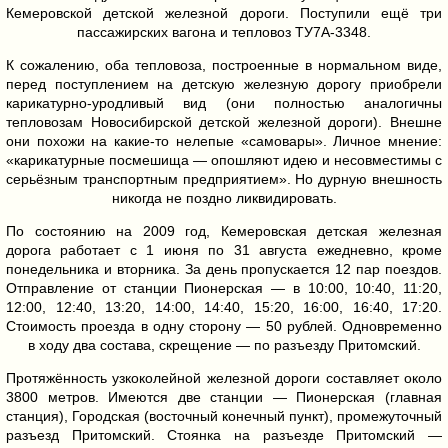
Кемеровской детской железной дороги. Поступили ещё три
пассажирских вагона и тепловоз ТУ7А-3348.
К сожалению, оба тепловоза, построенные в нормальном виде,
перед поступлением на детскую железную дорогу приобрели
карикатурно-уродливый вид (они полностью аналогичны
тепловозам Новосибирской детской железной дороги). Внешне
они похожи на какие-то нелепые «самовары». Личное мнение:
«карикатурные посмешища — опошляют идею и несовместимы с
серьёзным транспортным предприятием». Но дурную внешность
никогда не поздно ликвидировать.
По состоянию на 2009 год, Кемеровская детская железная
дорога работает с 1 июня по 31 августа ежедневно, кроме
понедельника и вторника. За день пропускается 12 пар поездов.
Отправление от станции Пионерская — в 10:00, 10:40, 11:20,
12:00, 12:40, 13:20, 14:00, 14:40, 15:20, 16:00, 16:40, 17:20.
Стоимость проезда в одну сторону — 50 рублей. Одновременно
в ходу два состава, скрещение — по разъезду Притомский.
Протяжённость узкоколейной железной дороги составляет около
3800 метров. Имеются две станции — Пионерская (главная
станция), Городская (восточный конечный пункт), промежуточный
разъезд Притомский. Стоянка на разъезде Притомский —