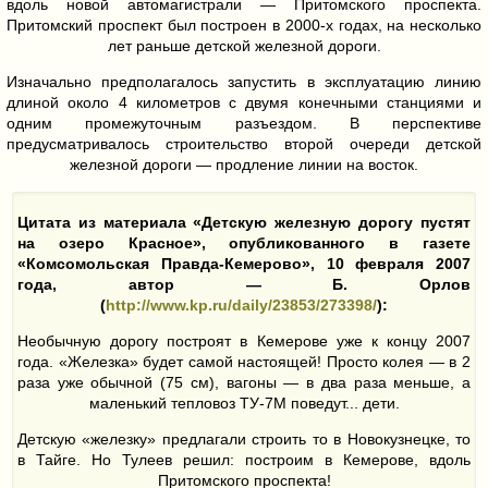
вдоль новой автомагистрали — Притомского проспекта.
Притомский проспект был построен в 2000-х годах, на несколько
лет раньше детской железной дороги.
Изначально предполагалось запустить в эксплуатацию линию
длиной около 4 километров с двумя конечными станциями и
одним промежуточным разъездом. В перспективе
предусматривалось строительство второй очереди детской
железной дороги — продление линии на восток.
Цитата из материала «Детскую железную дорогу пустят
на озеро Красное», опубликованного в газете
«Комсомольская Правда-Кемерово», 10 февраля 2007
года, автор — Б. Орлов
(
http://www.kp.ru/daily/23853/273398/
):
Необычную дорогу построят в Кемерове уже к концу 2007
года. «Железка» будет самой настоящей! Просто колея — в 2
раза уже обычной (75 см), вагоны — в два раза меньше, а
маленький тепловоз ТУ-7М поведут... дети.
Детскую «железку» предлагали строить то в Новокузнецке, то
в Тайге. Но Тулеев решил: построим в Кемерове, вдоль
Притомского проспекта!