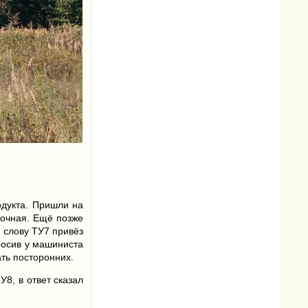
одукта. Пришли на
вочная. Ещё позже
К слову ТУ7 привёз
росив у машиниста
ать посторонних.
8, в ответ сказал