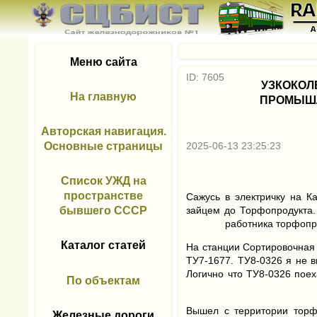
Меню сайта
ID: 7605
УЗКОКОЛ
На главную
ПРОМЫШЛ
Авторская навигация.
Основные страницы
2025-06-13 23:25:23
Список УЖД на
пространстве
Сажусь в электричку на К
бывшего СССР
зайцем до Торфопродукта.
работника торфопр
Каталог статей
На станции Сортировочная 
ТУ7-1677. ТУ8-0326 я не в
Логично что ТУ8-0326 поех
По объектам
Вышел с территории торф
Железные дороги