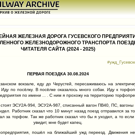
ЕЙНАЯ ЖЕЛЕЗНАЯ ДОРОГА ГУСЕВСКОГО ПРЕДПРИЯТ
ЕННОГО ЖЕЛЕЗНОДОРОЖНОГО ТРАНСПОРТА ПОЕЗД
ЧИТАТЕЛЯ САЙТА (2024 - 2025)
#ужд_Гусевск
ПЕРВАЯ ПОЕЗДКА 30.08.2024
азанском вокзале, еду до Черустей, пересаживаюсь на электричк
 Иду по посёлку. В посёлке оказалось много собак. Иду к торфо
едприятия по имени ... . С ним я прохожу на территорию торфопр
стоят ЭСУ2А-994, ЭСУ2А-987, списанный вагон ПВ40, ПС, вагоны 
идел. Работник сказал что 10 минут назад поезд отправился за т
ал за торфом. Так же работник сказал что бы я уходил, а то если
увидит, мне будет капец.
опредприятия, пошёл на ближайший ужд переезд. Движения не