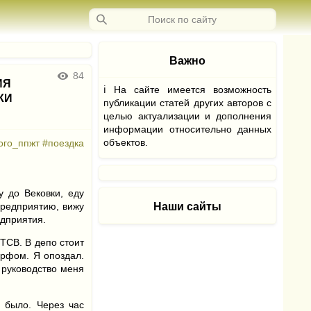
Важно
84
ИЯ
ℹ На сайте имеется возможность
КИ
публикации статей других авторов с
целью актуализации и дополнения
информации относительно данных
объектов.
ого_ппжт
#поездка
у до Вековки, еду
Наши сайты
предприятию, вижу
едприятия.
ТСВ. В депо стоит
орфом. Я опоздал.
 руководство меня
 было. Через час