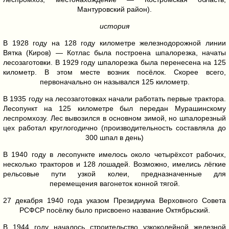
Мантуровский район).
история
В 1928 году на 128 году километре железнодорожной линии
Вятка (Киров) — Котлас была построена шпалорезка, начаты
лесозаготовки. В 1929 году шпалорезка была перенесена на 125
километр. В этом месте возник посёлок. Скорее всего,
первоначально он назывался 125 километр.
В 1935 году на лесозаготовках начали работать первые трактора.
Лесопункт на 125 километре был передан Мурашинскому
леспромхозу. Лес вывозился в основном зимой, но шпалорезный
цех работал круглогодично (производительность составляла до
300 шпал в день)
В 1940 году в лесопункте имелось около четырёхсот рабочих,
несколько тракторов и 128 лошадей. Возможно, имелись лёгкие
рельсовые пути узкой колеи, предназначенные для
перемещения вагонеток конной тягой.
27 декабря 1940 года указом Президиума Верховного Совета
РСФСР посёлку было присвоено название Октябрьский.
В 1944 году началось строительство узкоколейной железной