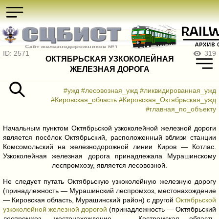
ID: 2571
319
ОКТЯБРЬСКАЯ УЗКОКОЛЕЙНАЯ
ЖЕЛЕЗНАЯ ДОРОГА
#ужд
#лесовозная_ужд
#ликвидированная_ужд
#Кировская_область
#Кировская_Октябрьская_ужд
#главная_по_объекту
Начальным пунктом Октябрьской узкоколейной железной дороги
является посёлок Октябрьский, расположенный вблизи станции
Комсомольский на железнодорожной линии Киров — Котлас.
Узкоколейная железная дорога принадлежала Мурашинскому
леспромхозу, является лесовозной.
Не следует путать Октябрьскую узкоколейную железную дорогу
(принадлежность — Мурашинский леспромхоз, местонахождение
— Кировская область, Мурашинский район) с другой
Октябрьской
узкоколейной железной дорогой
(принадлежность — Октябрьский
леспромхоз, местонахождение — Костромская область,