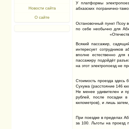
У платформы электропоез
Новости сайта
абхазских погранично-там
О сайте
Остановочный пункт Псоу в
по себе необычно для Аб
«Отечеств
Всякий пассажир, садящи
интересует сотрудников 
вполне естественно для в
пассажиру подойдёт разъез
на этот электропоезд не п
Стоимость проезда здесь б
Сухума (расстояние 146 ки
Не менее удивителен и пр
рублей, после посадки в
километров), и лишь затем
При поездке в пределах Аб
за 100. Льготы на проезд 