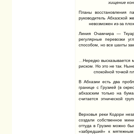
хищение кон
Планы восстановления па
руководитель Абхазской ж
невозможен из-за плох
Линия Очамчира — Ткуарч
регулярные перевозки уг
способом, но все шахты зак
…Нередко высказывается м
риском. Но это не так. Ны
спокойной точкой п
В Абхазии есть два проб
границе с Грузией (в окре
абхазским только на бум
считается этнической гру
Верховья реки Кодори нез
создали собственное мини
оттуда в Грузию можно был
«забредший» к мятежным 