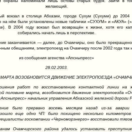
й охраны напоминали лишь остовы старых будок. Зайти в т
желающий.
ый вокзал в столице Абхазии, городе Сухум (Сухуми) до 2004 
о на нём были установлены новые таблички «СУХУМ» и «АКУА» (
ке). В 2004 году вокзал был возвращён к жизни, хотя его ка
собирались начать лишь в перспективе.
ние заканчивается — далее, до Очамчиры, оно было прекращено
нным обещаниям, электропоезд на Очамчиру после 2002 года так 
из сообщения агенства «Апсныпресс»
28.02.2003.
 МАРТА ВОЗОБНОВИТСЯ ДВИЖЕНИЕ ЭЛЕКТРОПОЕЗДА «ОЧАМЧИ
ершения работ по восстановлению контактной линии на ж
ой половине марта, возобновится движение электропоезда «О
Апсныпресс» начальник управления Абхазской железной дороги 
ение было прервано восемь месяцев назад из-за аварии
зошло еще одно ЧП: было похищено несколько километров
пециалисты госкомпании «Черноморэнерго» восстановили тяго
анам Очамчирского района удалось установить преступник