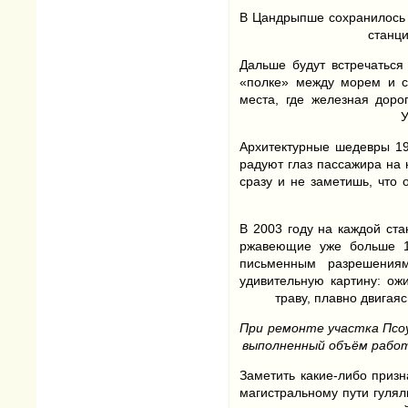
В Цандрыпше сохранилось в
станци
Дальше будут встречаться
«полке» между морем и с
места, где железная доро
У
Архитектурные шедевры 19
радуют глаз пассажира на 
сразу и не заметишь, что 
В 2003 году на каждой ст
ржавеющие уже больше 10
письменным разрешения
удивительную картину: ож
траву, плавно двигая
При ремонте участка Псоу
выполненный объём работ
Заметить какие-либо приз
магистральному пути гулял