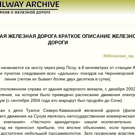
АЯ ЖЕЛЕЗНАЯ ДОРОГА КРАТКОЕ ОПИСАНИЕ ЖЕЛЕЗН
ДОРОГИ
#Абхазская_жд
начинается на мосту через реку Псоу, в 8 километрах от станции 
м пунктом следования всех «дальних» поездов на Черноморской
линии (летом их бывает более двух десятков в сутки).
положенном справа от здания адлерского вокзала, с декабря 200
вление, на котором было приведено расписание движения элект
ум (с сентября 2004 года его маршрут был продлён до Сочи).
сан к депо Туапсе Северо-Кавказской железной дороги (фил
его движения на Сухум являлась негосударственная коммерческа
я компания». «Частного арендатора» нашли исключительно 
езд не приносил прибыли, что вполне объяснимо, если прини
 достаточно небольшой пассажиропоток. Зато грузинским властям