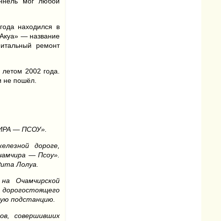
оннель мог любой
года находился в
«Акуа» — название
питальный ремонт
 летом 2002 года.
и не пошёл.
РА — ПСОУ».
елезной дороге,
чамчира — Псоу».
Рита Лолуа.
 на Очамчирской
 дорогостоящего
вую подстанцию.
ов, совершивших