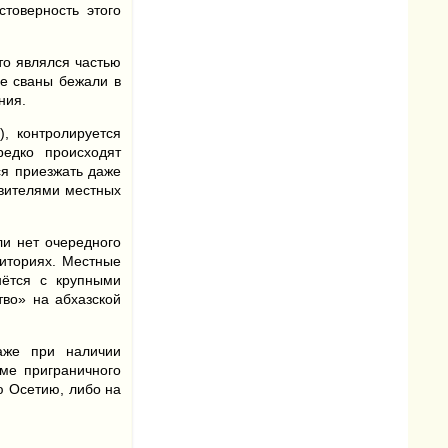
товерность этого
то являлся частью
се сваны бежали в
ния.
), контролируется
редко происходят
ся приезжать даже
авителями местных
ли нет очередного
риториях. Местные
нётся с крупными
тво» на абхазской
даже при наличии
ме приграничного
ю Осетию, либо на