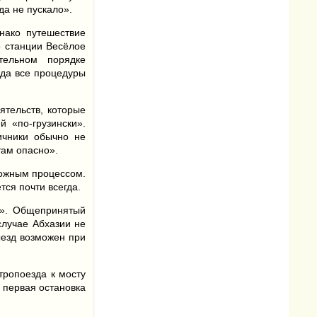
да не пускало».
нако путешествие
о станции Весёлое
тельном порядке
ода все процедуры
тельств, которые
 «по-грузински».
ичники обычно не
там опасно».
ложным процессом.
ся почти всегда.
т». Общепринятый
случае Абхазии не
ыезд возможен при
тропоезда к мосту
 первая остановка