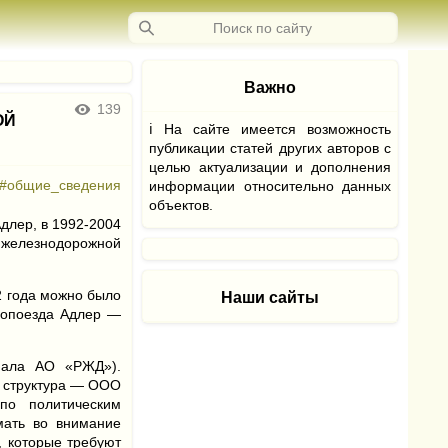
Важно
139
ОЙ
ℹ На сайте имеется возможность
публикации статей других авторов с
целью актуализации и дополнения
#общие_сведения
информации относительно данных
объектов.
Адлер, в 1992-2004
 железнодорожной
2 года можно было
Наши сайты
ропоезда Адлер —
иала АО «РЖД»).
я структура — ООО
по политическим
мать во внимание
, которые требуют