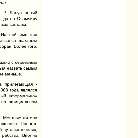
ти.
о Р. Лолуа новый
оезда на Очамчиру
овые составы.
. На ней имеются
обывался шахтным
обран. Более того,
яжено с серьёзным
ьзя назвать самым
не меньше.
я, прилегающая к
2008 года являлся
орый «формально»
я на официальном
ь. Местные жители
явшееся. Попасть
й путешественник,
 рабство. Вполне