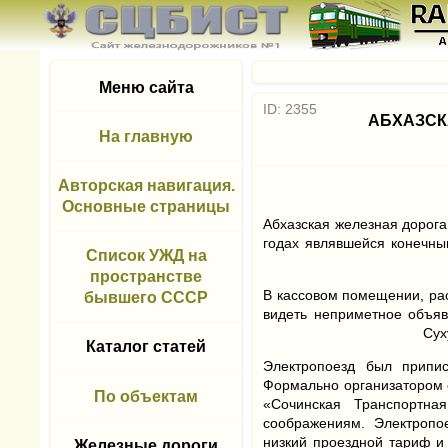
Меню сайта
ID: 2355
АБХАЗСК
На главную
Авторская навигация.
Основные страницы
Абхазская железная дорога 
годах являвшейся конечны
Список УЖД на
пространстве
В кассовом помещении, рас
бывшего СССР
видеть неприметное объя
Сух
Каталог статей
Электропоезд был припи
Формально организатором 
По объектам
«Сочинская Транспортна
соображениям. Электропо
низкий проездной тариф и
Железные дороги