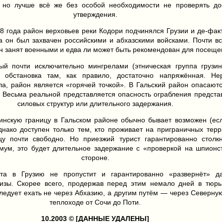
, но лучше всё же без особой необходимости не проверять дос
утверждения.
08 года район верховьев реки Кодори подчинялся Грузии и де-фак
да он был захвачен российскими и абхазскими войсками. Почти в
н занят военными и едва ли может быть рекомендован для посеще
ый почти исключительно мингрелами (этническая группа грузин
 обстановка там, как правило, достаточно напряжённая. Не
ла, район является «горячей точкой». В Гальский район опасают
. Весьма реальной представляется опасность ограбления предст
силовых структур или длительного задержания.
зинскую границу в Гальском районе обычно бывает возможен (ес
днако доступен только тем, кто проживает на приграничных тер
цу почти свободно. Но приезжий турист гарантированно столк
мум, это будет длительное задержание с «проверкой на шпионс
стороне.
ста в Грузию не пропустит и гарантированно «развернёт» 
визы. Скорее всего, продержав перед этим немало дней в тюрь
следует ехать не через Абхазию, а другим путём — через Северну
теплоходе от Сочи до Поти.
10.2003 ©
[ДАННЫЕ УДАЛЕНЫ]