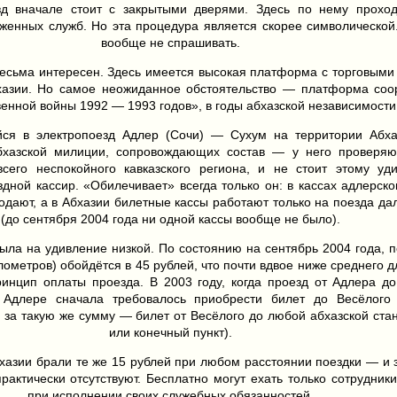
д вначале стоит с закрытыми дверями. Здесь по нему проход
оженных служб. Но эта процедура является скорее символической
вообще не спрашивать.
есьма интересен. Здесь имеется высокая платформа с торговыми 
хазии. Но самое неожиданное обстоятельство — платформа соо
енной войны 1992 — 1993 годов», в годы абхазской независимости
йся в электропоезд Адлер (Сочи) — Сухум на территории Абхаз
абхазской милиции, сопровождающих состав — у него проверяю
сего неспокойного кавказского региона, и не стоит этому уди
дной кассир. «Обилечивает» всегда только он: в кассах адлерско
родают, а в Абхазии билетные кассы работают только на поезда да
(до сентября 2004 года ни одной кассы вообще не было).
ыла на удивление низкой. По состоянию на сентябрь 2004 года, п
лометров) обойдётся в 45 рублей, что почти вдвое ниже среднего 
инцип оплаты проезда. В 2003 году, когда проезд от Адлера д
 Адлере сначала требовалось приобрести билет до Весёлого
, за такую же сумму — билет от Весёлого до любой абхазской стан
или конечный пункт).
хазии брали те же 15 рублей при любом расстоянии поездки — и з
практически отсутствуют. Бесплатно могут ехать только сотрудник
при исполнении своих служебных обязанностей.