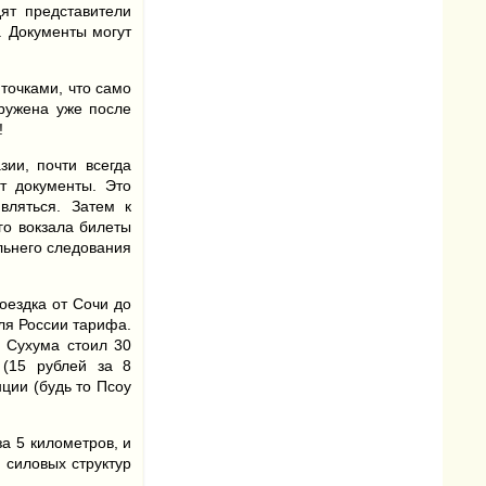
ят представители
. Документы могут
точками, что само
ружена уже после
!
ии, почти всегда
т документы. Это
вляться. Затем к
го вокзала билеты
льнего следования
оездка от Сочи до
для России тарифа.
о Сухума стоил 30
 (15 рублей за 8
ции (будь то Псоу
а 5 километров, и
и силовых структур