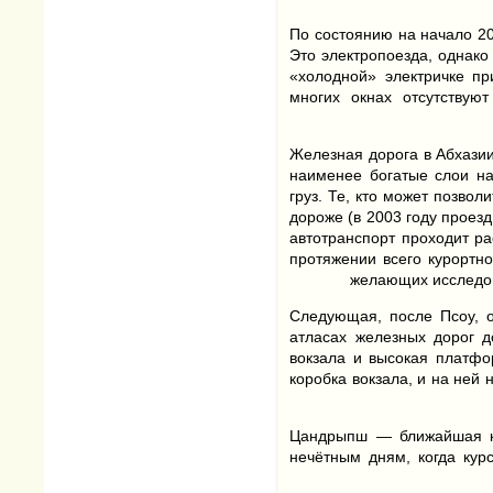
По состоянию на начало 20
Это электропоезда, однако
«холодной» электричке пр
многих окнах отсутствую
Железная дорога в Абхази
наименее богатые слои на
груз. Те, кто может позво
дороже (в 2003 году проезд
автотранспорт проходит ра
протяжении всего курортн
желающих исследова
Следующая, после Псоу, 
атласах железных дорог д
вокзала и высокая платфо
коробка вокзала, и на ней
Цандрыпш — ближайшая к 
нечётным дням, когда кур