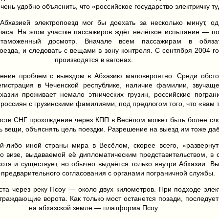
чень удобно объяснить, что «российское государство электричку ту
Абхазией электропоезд мог бы доехать за несколько минут, од
 часа. На этом участке пассажиров ждёт нелёгкое испытание — п
о-таможенный досмотр. Вначале всем пассажирам в обяза
оезда, и следовать с вещами в зону контроля. С сентября 2004 г
производятся в вагонах.
ение проблем с выездом в Абхазию маловероятно. Среди обстоя
гистрация в Чеченской республике, наличие фамилии, звучащей
хазии проживает немало этнических грузин, российские погран
россиян с грузинскими фамилиями, под предлогом того, что «вам 
арств СНГ прохождение через КПП в Весёлом может быть более с
 вещи, объяснять цель поездки. Разрешение на выезд им тоже даёт
ой-либо иной страны мира в Весёлом, скорее всего, «разверну
по визе, выдаваемой её дипломатическим представительством, в 
 хотя и существует, но обычно выдаётся только внутри Абхазии. В
 предварительного согласования с органами пограничной службы.
ста через реку Псоу — около двух километров. При подходе элек
граждающие ворота. Как только мост останется позади, последует
на абхазской земле — платформа Псоу.