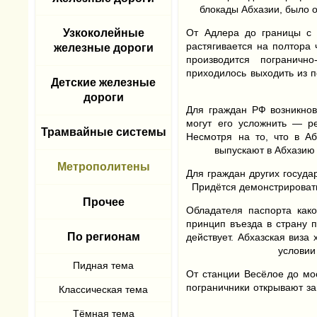
блокады Абхазии, было о
Узкоколейные
От Адлера до границы с 
растягивается на полтора
железные дороги
производится пограничн
приходилось выходить из п
Детские железные
дороги
Для граждан РФ возникнов
могут его усложнить — ре
Трамвайные системы
Несмотря на то, что в Аб
выпускают в Абхазию 
Метрополитены
Для граждан других госуд
Придётся демонстрировать
Прочее
Обладателя паспорта как
принцип въезда в страну 
По регионам
действует. Абхазская виза
условии
От станции Весёлое до мо
пограничники открывают за