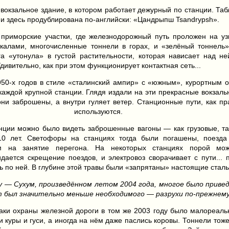
окзальное здание, в котором работает дежурный по станции. Таб
и здесь продублирована по-английски: «Цандрыпш Tsandrypsh».
 приморские участки, где железнодорожный путь проложен на уз
калами, многочисленные тоннели в горах, и «зелёный тоннель»
га «утонула» в густой растительности, которая нависает над не
дивительно, как при этом функционирует контактная сеть...
50-х годов в стиле «сталинский ампир» с «южным», курортным 
каждой крупной станции. Глядя издали на эти прекрасные вокзаль
они заброшены, а внутри гуляет ветер. Станционные пути, как пра
используются.
анции можно было видеть заброшенные вагоны — как грузовые, та
 лет. Светофоры на станциях тогда были погашены, поезда
м на занятие перегона. На некоторых станциях порой мо
идается скрещение поездов, и электровоз сворачивает с пути...
сь по ней. В глубине этой травы были «запрятаны» настоящие стал
 — Сухум, произведённом летом 2004 года, многое было привед
 был значительно меньше необходимого — разрухи по-прежнем
наки охраны железной дороги в том же 2003 году было малореаль
и куры и гуси, а иногда на нём даже паслись коровы. Тоннели тож