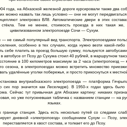
04 года, на Абхазской железной дороге курсировали также два соб
 их можно назвать так лишь условно — они не могут передвигаться
ицепляют электровоз ВЛ8. Автоматические двери в этих состава
т стёкла. Тем не менее, стоимость проезда в них такая же,
цивилизованном электропоезде Сочи — Сухум.
и — не самый популярный вид транспорта. Электропоездами поль
селения, особенно в тех случаях, когда нужно везти какой-либо
лить себе платить за проезд бoльшую сумму, пользуются автобусам
 в автобусе от Псоу до Сухума стоил 40 рублей, в маршрутном такс
сстояние в 100 километров максимум за 2 часа (электропоезд — 
ого сезона, в электропоездах можно встретить множество приез
ть удалённые уголки побережья, и просто прикоснуться к местной
остановка внутриабхазского электропоезда — платформа Гячрып
о сих пор значится как Леселидзе). В 1950-х годах здесь было
рма. Сейчас тут привычная для Абхазии картину: никаких призна
 новая, но уже потускневшая табличка с названием станции — на р
языках.
границе станция. Здесь есть несколько путей со следами слаб
сирует дневной «электропоезд» сообщением Сухум — Псоу, элек
переставляется в хвост состава, и толкает его до Псоу.