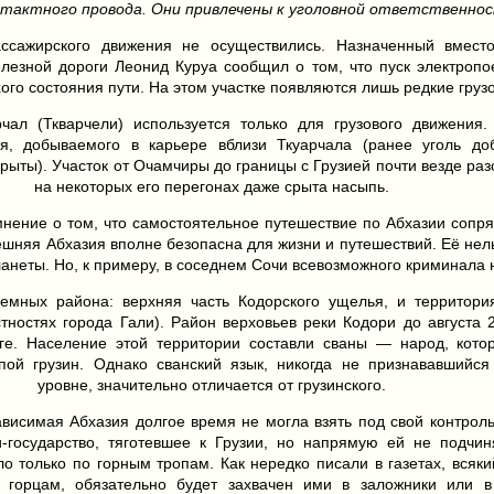
тактного провода. Они привлечены к уголовной ответственнос
ссажирского движения не осуществились. Назначенный вмест
елезной дороги Леонид Куруа сообщил о том, что пуск электроп
ого состояния пути. На этом участке появляются лишь редкие груз
ал (Ткварчели) используется только для грузового движения
ля, добываемого в карьере вблизи Ткуарчала (ранее уголь д
рыты). Участок от Очамчиры до границы с Грузией почти везде раз
на некоторых его перегонах даже срыта насыпь.
нение о том, что самостоятельное путешествие по Абхазии сопр
нешняя Абхазия вполне безопасна для жизни и путешествий. Её нел
ланеты. Но, к примеру, в соседнем Сочи всевозможного криминала 
лемных района: верхняя часть Кодорского ущелья, и территори
стностях города Гали). Район верховьев реки Кодори до августа 
аге. Население этой территории составли сваны — народ, кот
ппой грузин. Однако сванский язык, никогда не признававшийс
уровне, значительно отличается от грузинского.
ависимая Абхазия долгое время не могла взять под свой контрол
-государство, тяготевшее к Грузии, но напрямую ей не подчин
о только по горным тропам. Как нередко писали в газетах, всяки
горцам, обязательно будет захвачен ими в заложники или в