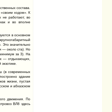
ственных состава.
 «своим ходом». К
х не работают, во
 как и во вполне
зуются в основном
 крупногабаритный
и. Это значительно
и — около ста). Но
минимум за 3). На
жих — отдыхающих,
 экзотике.
ш (в современных
 построено здание
ков жизни, пустая
усском и абхазском
ого движения. По
тровоз ВЛ8 здесь