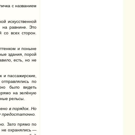
личка с названием
кой искусcтвенной
 на равнине. Это
й со всех сторон.
оттенком и поныне
ные здания, порой
вило, есть, но не
к и пассажирские,
 отправлялись по
жно было видеть
 прямо на зелёную
ьные рельсы.
ено в порядок. Но
у предостаточно.
но. Зато прямо по
е не охранялись —