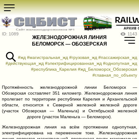
ID: 1089
1143
ЖЕЛЕЗНОДОРОЖНАЯ ЛИНИЯ
БЕЛОМОРСК — ОБОЗЕРСКАЯ
#жд
#магистральная_жд
#грузовая_жд
#пассажирская_жд
#действующая_жд
#электрифицированная_жд
#однопутная_жд
#республика_Карелия
#жд_Беломорск_Обозерская
#главная_по_объекту
Протяжённость железнодорожной линии Беломорск —
Обозерская составляет 351 километр. Железнодорожная линия
пролегает по территории республики Карелия и Архангельской
области, относится к Северной железной железной дороге
(участок Обозерская — Маленьга) и Октябрьской железной
дороге (участок Маленьга — Беломорск).
Железнодорожная линия на всём протяжении однопутная,
электрифицирована на переменном токе. Железнодорожная
линия является магистральной, пропускает почти максимально