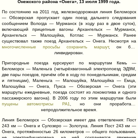
Онежского района «Онега», 13 июля 1999 года.
По состоянию на 2011 год, железнодорожная линия Беломорск
— Обозерская пропускает один поезд дальнего следования
сообщением Вологда — Мурманск (в ходу раз в двое суток),
включающий прицепные вагоны Архангельск — Мурманск,
Архангельск — Малошуйка, Котлас — Мурманск. Ранее
существовал также поезд Архангельск — Онега. Несмотря на
многочисленные просьбы сохранить маршут
, он был
ликвидирован.
Пригородные поезда курсируют по маршрутам Кемь —
Беломорск — Маленьга (четырёхвагонный электропоезд ЭД9М,
две пары поездов, причём обе в ходу по понедельникам, средам
и пятницам), Маленьга — Малошуйка, Малошуйка — Емца,
Малошуйка — Онега, Пукса — Обозерская — Онега (эти
маршруты ежедневные, поезда состоят из локомотива и одного
пассажирского вагона). В 2006 году по этим маршрутам были
пущены автомотрисы РА1
, но они проработали
непродолжительное время.
Линия Беломорск — Обозерская имеет два ответвления: Пост
243 км — Онега и Сулозеро — Золотуха. Линия Пост 243 км —
Онега, протяжённостью 26 километров — общего пользования,
не электрифицирована, на ней сохраняется движение