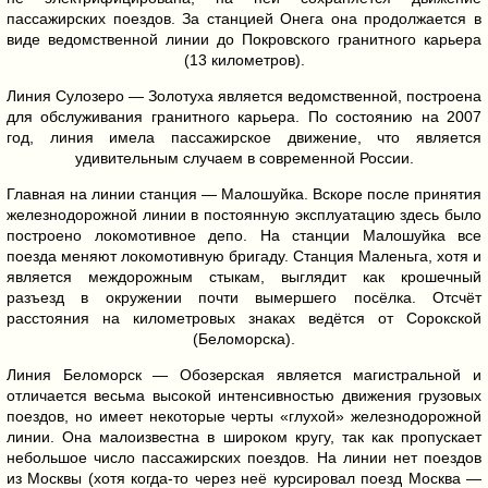
пассажирских поездов. За станцией Онега она продолжается в
виде ведомственной линии до Покровского гранитного карьера
(13 километров).
Линия Сулозеро — Золотуха является ведомственной, построена
для обслуживания гранитного карьера. По состоянию на 2007
год, линия имела пассажирское движение, что является
удивительным случаем в современной России.
Главная на линии станция — Малошуйка. Вскоре после принятия
железнодорожной линии в постоянную эксплуатацию здесь было
построено локомотивное депо. На станции Малошуйка все
поезда меняют локомотивную бригаду. Станция Маленьга, хотя и
является междорожным стыкам, выглядит как крошечный
разъезд в окружении почти вымершего посёлка. Отсчёт
расстояния на километровых знаках ведётся от Сорокской
(Беломорска).
Линия Беломорск — Обозерская является магистральной и
отличается весьма высокой интенсивностью движения грузовых
поездов, но имеет некоторые черты «глухой» железнодорожной
линии. Она малоизвестна в широком кругу, так как пропускает
небольшое число пассажирских поездов. На линии нет поездов
из Москвы (хотя когда-то через неё курсировал поезд Москва —