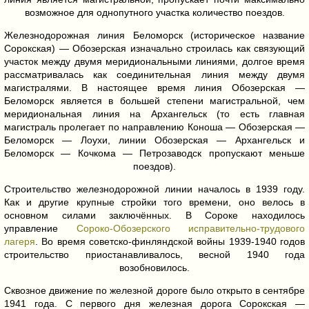
возможное для однопутного участка количество поездов.
Железнодорожная линия Беломорск (историческое название
Сорокская) — Обозерская изначально строилась как связующий
участок между двумя меридиональными линиями, долгое время
рассматривалась как соединительная линия между двумя
магистралями. В настоящее время линия Обозерская —
Беломорск является в большей степени магистральной, чем
меридиональная линия на Архангельск (то есть главная
магистраль пролегает по направлению Коноша — Обозерская —
Беломорск — Лоухи, линии Обозерская — Архангельск и
Беломорск — Кочкома — Петрозаводск пропускают меньше
поездов).
Строительство железнодорожной линии началось в 1939 году.
Как и другие крупные стройки того времени, оно велось в
основном силами заключённых. В Сороке находилось
управление
Сороко-Обозерского исправительно-трудового
лагеря
. Во время советско-финляндской войны 1939-1940 годов
строительство приостанавливалось, весной 1940 года
возобновилось.
Сквозное движение по железной дороге было открыто в сентябре
1941 года. С первого дня железная дорога Сорокская —