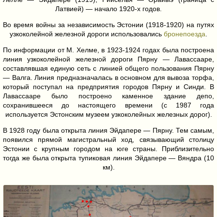
Латвией) — начало 1920-х годов.
Во время войны за независимость Эстонии (1918-1920) на путях
узкоколейной железной дороги использовались
бронепоезда
.
По информации от М. Хелме, в 1923-1924 годах была построена
линия узкоколейной железной дороги Пярну — Лавассааре,
составлявшая единую сеть с линией общего пользования Пярну
— Валга. Линия предназначалась в основном для вывоза торфа,
который поступал на предприятия городов Пярну и Синди. В
Лавассааре было построено каменное здание депо,
сохранившееся до настоящего времени (с 1987 года
используется Эстонским музеем узкоколейных железных дорог).
В 1928 году была открыта линия Эйдапере — Пярну. Тем самым,
появился прямой магистральный ход, связывающий столицу
Эстонии с крупным городом на юге страны. Приблизительно
тогда же была открыта тупиковая линия Эйдапере — Вяндра (10
км).