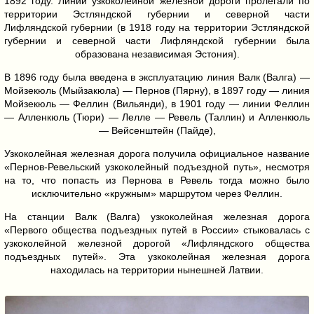
1892 году. Линии узкоколейной железной дороги пролегали по
территории Эстляндской губернии и северной части
Лифляндской губернии (в 1918 году на территории Эстляндской
губернии и северной части Лифляндской губернии была
образована независимая Эстония).
В 1896 году была введена в эксплуатацию линия Валк (Валга) —
Мойзекюль (Мыйзакюла) — Пернов (Пярну), в 1897 году — линия
Мойзекюль — Феллин (Вильянди), в 1901 году — линии Феллин
— Алленкюль (Тюри) — Лелле — Ревель (Таллин) и Алленкюль
— Вейсенштейн (Пайде),
Узкоколейная железная дорога получила официальное название
«Пернов-Ревельский узкоколейный подъездной путь», несмотря
на то, что попасть из Пернова в Ревель тогда можно было
исключительно «кружным» маршрутом через Феллин.
На станции Валк (Валга) узкоколейная железная дорога
«Первого общества подъездных путей в России» стыковалась с
узкоколейной железной дорогой «Лифляндского общества
подъездных путей». Эта узкоколейная железная дорога
находилась на территории нынешней Латвии.