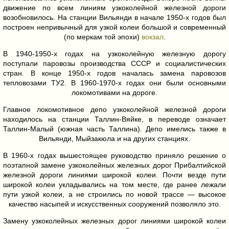
движение по всем линиям узкоколейной железной дороги
возобновилось. На станции Вильянди в начале 1950-х годов был
построен непривычный для узкой колеи большой и современный
(по меркам той эпохи)
вокзал
.
В 1940-1950-х годах на узкоколейную железную дорогу
поступали паровозы производства СССР и социалистических
стран. В конце 1950-х годов началась замена паровозов
тепловозами ТУ2. В 1960-1970-х годах они были основными
локомотивами на дороге.
Главное локомотивное депо узкоколейной железной дороги
находилось на станции Таллин-Вяйке, в переводе означает
Таллин-Малый (южная часть Таллина). Депо имелись также в
Вильянди, Мыйзакюла и на других станциях.
В 1960-х годах вышестоящее руководство приняло решение о
поэтапной замене узкоколейных железных дорог Прибалтийской
железной дороги линиями широкой колеи. Почти везде пути
широкой колеи укладывались на том месте, где ранее лежали
пути узкой колеи, а не строились по новой трассе — высокое
качество насыпей и искусственных сооружений позволяло это.
Замену узкоколейных железных дорог линиями широкой колеи