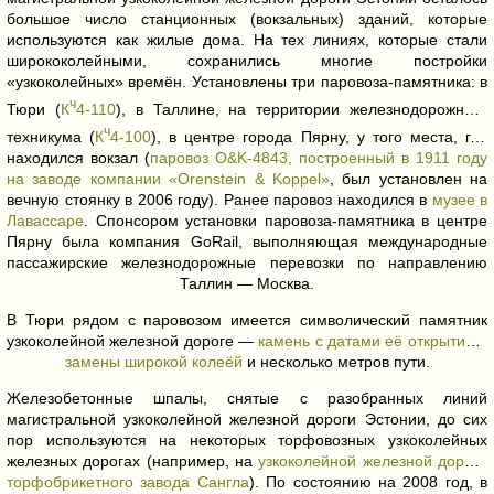
большое число станционных (вокзальных) зданий, которые
используются как жилые дома. На тех линиях, которые стали
ширококолейными, сохранились многие постройки
«узкоколейных» времён. Установлены три паровоза-памятника: в
ч
Тюри (
К
4-110
), в Таллине, на территории железнодорожного
ч
техникума (
К
4-100
), в центре города Пярну, у того места, где
находился вокзал (
паровоз O&K-4843, построенный в 1911 году
на заводе компании «Orenstein & Koppel»
, был установлен на
вечную стоянку в 2006 году). Ранее паровоз находился в
музее в
Лавассаре
. Спонсором установки паровоза-памятника в центре
Пярну была компания GoRail, выполняющая международные
пассажирские железнодорожные перевозки по направлению
Таллин — Москва.
В Тюри рядом с паровозом имеется символический памятник
узкоколейной железной дороге —
камень с датами её открытия и
замены широкой колеёй
и несколько метров пути.
Железобетонные шпалы, снятые с разобранных линий
магистральной узкоколейной железной дороги Эстонии, до сих
пор используются на некоторых торфовозных узкоколейных
железных дорогах (например, на
узкоколейной железной дороге
торфобрикетного завода Сангла
). По состоянию на 2008 год, в