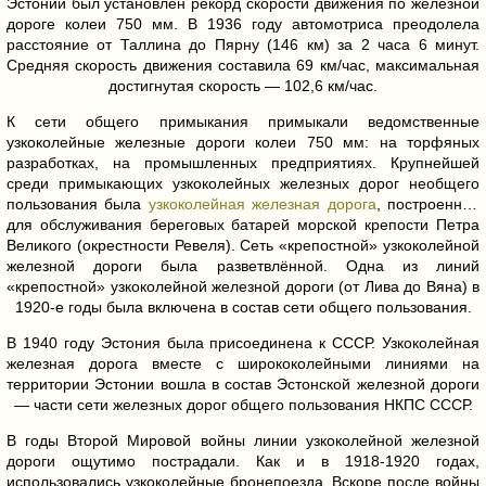
Эстонии был установлен рекорд скорости движения по железной
дороге колеи 750 мм. В 1936 году автомотриса преодолела
расстояние от Таллина до Пярну (146 км) за 2 часа 6 минут.
Средняя скорость движения составила 69 км/час, максимальная
достигнутая скорость — 102,6 км/час.
К сети общего примыкания примыкали ведомственные
узкоколейные железные дороги колеи 750 мм: на торфяных
разработках, на промышленных предприятиях. Крупнейшей
среди примыкающих узкоколейных железных дорог необщего
пользования была
узкоколейная железная дорога
, построенная
для обслуживания береговых батарей морской крепости Петра
Великого (окрестности Ревеля). Сеть «крепостной» узкоколейной
железной дороги была разветвлённой. Одна из линий
«крепостной» узкоколейной железной дороги (от Лива до Вяна) в
1920-е годы была включена в состав сети общего пользования.
В 1940 году Эстония была присоединена к СССР. Узкоколейная
железная дорога вместе с ширококолейными линиями на
территории Эстонии вошла в состав Эстонской железной дороги
— части сети железных дорог общего пользования НКПС СССР.
В годы Второй Мировой войны линии узкоколейной железной
дороги ощутимо пострадали. Как и в 1918-1920 годах,
использовались узкоколейные бронепоезда. Вскоре после войны