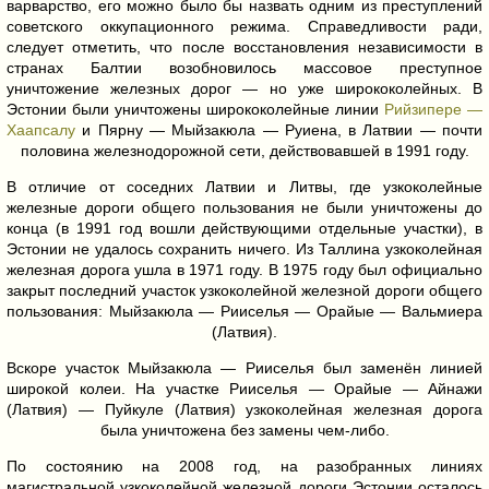
варварство, его можно было бы назвать одним из преступлений
советского оккупационного режима. Справедливости ради,
следует отметить, что после восстановления независимости в
странах Балтии возобновилось массовое преступное
уничтожение железных дорог — но уже ширококолейных. В
Эстонии были уничтожены ширококолейные линии
Рийзипере —
Хаапсалу
и Пярну — Мыйзакюла — Руиена, в Латвии — почти
половина железнодорожной сети, действовавшей в 1991 году.
В отличие от соседних Латвии и Литвы, где узкоколейные
железные дороги общего пользования не были уничтожены до
конца (в 1991 год вошли действующими отдельные участки), в
Эстонии не удалось сохранить ничего. Из Таллина узкоколейная
железная дорога ушла в 1971 году. В 1975 году был официально
закрыт последний участок узкоколейной железной дороги общего
пользования: Мыйзакюла — Рииселья — Орайые — Вальмиера
(Латвия).
Вскоре участок Мыйзакюла — Рииселья был заменён линией
широкой колеи. На участке Рииселья — Орайые — Айнажи
(Латвия) — Пуйкуле (Латвия) узкоколейная железная дорога
была уничтожена без замены чем-либо.
По состоянию на 2008 год, на разобранных линиях
магистральной узкоколейной железной дороги Эстонии осталось