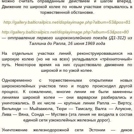
можно считать оправданным действием и шагом вперёд.
Движение по широкой колее по новым участкам открывалось в
торжественной обстановке.
http://gallery.balticrailpics.net/displayimage.php?album=53&pos=81
http://gallery.balticrailpics.net/displayimage.php?album=53&pos=80
— отправление первого ширококолейного поезда (Д1-312) из
Таллина до Рапла, 16 июня 1969 года
На отдельных участках линий, реконструировавшихся на
широкую колею (но не на всех) укладывался «трёхниточный»
путь. Некоторое время на них существовало движение по
широкой и по узкой колее.
Одновременно с торжественными открытиями новых
ширококолейных участков тихо и подло происходил другой
процесс. К сожалению, многие линии не были заменены
линиями широкой колеи — они варварски разбирались и
уничтожались. В их числе — крупные линии Рапла — Виртсу,
Вильянди — Мыйзакюла, Тюри — Тамсалу, Валга — Алуксне,
Лива — Вяна, Сонда — Муствеэ (эта линия не входила в состав
единой сети узкоколейных железных дорог).
Уничтожение железнодорожной сети Эстонии — дикое