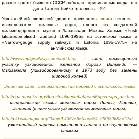
разных частях бывшего СССР работают приписанные когда-то к
депо Таллин-Вяйке тепловозы ТУ2.
Узкоколейной железной дороге посвящены
книги
эстонского
исследователя железных дорог, одного из создателей
железнодорожного музея в Лавассааре Мехиса Хельме «Eesti
kitsarööpmelised raudteed 1896-1996» на эстонском языке и
«Narrow-gauge supply railways in Estonia 1895-1975» на
английском языке.
http://www.mulgirailway.com/start.html
— сайт, посвящённый
участку узкоколейной железной дороги Вильянди —
Мыйзакюла (ликвидированному в 1973 году без замены
широкой колеёй)
Этот же сайт, автоматический перевод с эстонского языка
http://riga.mashke.org/Bernsteinkuestebahnen/Maps/maps_rus.htm
— исторические схемы железных дорог Литвы, Латвии,
Эстонии (в том числе узкоколейных железных дорог)
http://old.wikimapia.org/#lat=59.4367565&lon=24.7286206&z=19&l=1&m=s&v=9
— узкоколейный паровоз-памятник в Таллине на спутниковых
снимках