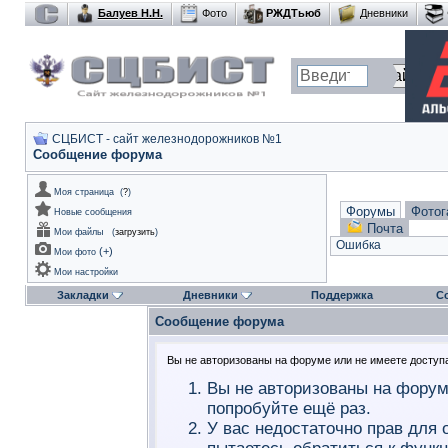
Балуев Н.Н.
Фото
РЖДТьюб
Дневники
СЦБИСТ - сайт железнодорожников №1
Сообщение форума
Моя страница
(
?
)
Форумы
Фотог
Новые сообщения
Почта
Мои файлы
(
загрузить
)
Ошибка
(
+
)
Мои фото
Мои настройки
Закладки
Дневники
Поддержка
С
Сообщение форума
Вы не авторизованы на форуме или не имеете доступа 
Вы не авторизованы на форум
попробуйте ещё раз.
У вас недостаточно прав для 