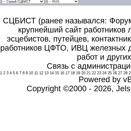
СЦБИСТ (ранее назывался: Форум 
крупнейший сайт работников 
эсцебистов, путейцев, контактник
работников ЦФТО, ИВЦ железных д
работ и други
Связь с администраци
1
2
3
4
5
6
7
8
9
10
11
12
13
14
15
16
17
18
19
20
21
22
23
24
25
26
27
28
2
Powered by vBu
Copyright ©2000 - 2026, Jels